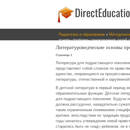
Педагогика и образование
»
Методическ
основы проблемы ознакомления детей с
Литературоведческие основы пр
Страница 1
Литература для подрастающего поколени
представляют собой сложное по нравств
единство, опирающееся на прогрессивные
литературы, отечественной и зарубежной
В детской литературе в первый период е
образовательные функции. Детская литер
для подрастающего поколения. Будучи пе
должна рассудочно, назидательно сужат
таким ограниченным пониманием специфи
критики, впоследствии их традиции продо
годы началось утверждение новой нравст
старались быть не «над» ребенком, не в 