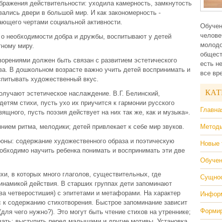
бражения действительности: уходила камерность, замкнутость
вались двери в большой мир. И как закономерность -
дающего чертами социальной активности.
Обучен
челове
о необходимости добра и дружбы, воспитывают у детей
молодо
тному миру.
общест
ворениями должен быть связан с развитием эстетического
есть н
ва. В дошкольном возрасте важно учить детей воспринимать и
все вр
спитывать художественный вкус.
КАТ
олучают эстетическое наслаждение. В.Г. Белинский,
детям стихи, пусть ухо их приучится к гармонии русского
Главна
ящного, пусть поэзия действует на них так же, как и музыка».
нием ритма, мелодики; детей привлекает к себе мир звуков.
Методы
роны: содержание художественного образа и поэтическую
Новые 
обходимо научить ребенка понимать и воспринимать эти две
Обучен
и, в которых много глаголов, существительных, где
Сущнос
динамикой действия. В старших группах дети запоминают
ва четверостишия) с эпитетами и метафорами. На характер
Информ
с к содержанию стихотворения. Быстрое запоминание зависит
Формир
(для чего нужно?). Это могут быть чтение стихов на утреннике;
вать; выступить перед малышами и другие мотивы. Установка