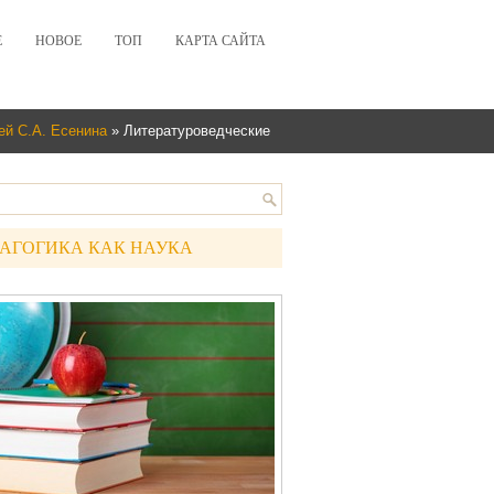
Е
НОВОЕ
ТОП
КАРТА САЙТА
ей С.А. Есенина
» Литературоведческие
АГОГИКА КАК НАУКА