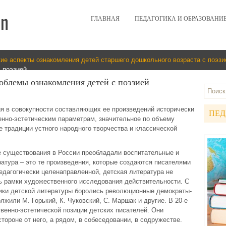
ГЛАВНАЯ
ПЕДАГОГИКА И ОБРАЗОВАНИ
ие аспекты ознакомления детей старшего дошкольного возраста с поэзи
 поэзией
облемы ознакомления детей с поэзией
я в совокупности составляющих ее произведений исторически
ПЕД
енно-эстетическим параметрам, значительное по объему
 традиции устного народного творчества и классической
.
е существования в России преобладали воспитательные и
атура – это те произведения, которые создаются писателями
дагогически целенаправленной, детская литература не
ь рамки художественного исследования действительности. С
ки детской литературы боролись революционные демократы-
лжили М. Горький, К. Чуковский, С. Маршак и другие. В 20-е
венно-эстетической позиции детских писателей. Они
стороне от него, а рядом, в собеседовании, в содружестве.