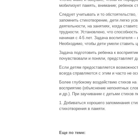
мобилизует память, внимание; ребенок с
Следует учитывать и то обстоятельство, 
запомнить стихотворение, дети легко ус
деятельности, на занятиях, когда ставит
трудности. Установлено, что способност
начиная с 4-5 лет. Задача воспитателя –
Необходимо, чтобы дети умели ставить ц
Задача подготовить ребенка к восприятию
почувствовали и поняли, представляет д
Если детям предоставляется возможност
всегда справляются с этим и часто не о
Более глубокому воздействию стихов на 
восприятию (объяснение непонятных слов
и др.). При заучивании с детьми стихов 
1. Добиваться хорошего запоминания сти
стихотворения в памяти.
Еще по теме: