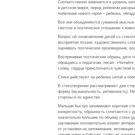
Соответственно изменялся и уровень изо
в детском мирке, перед ребенком раскры
появление нового героя – ребенка, обла
Все они объединяются гуманной мыслью 
светлое и поэтическое отношение к живо
Вопрос об ознакомлении детей со стихот
восприятия поэзии, художественного сло
оценивать поэтическое произведение, во
Воспринимая поэтические образы, дети п
обращаясь к педагогам, писал: «Читайте 
слова, сердце преисполнится чувством из
Стихи действуют на ребенка силой и обая
В стихотворении рассматривают две сто
форму (музыкальность, ритмичность). Не
стороны в их единстве.
Малыши быстро запоминают короткие стих
конкретность, образность сочетаются с 
значительно большие по объему стихи (д
заучивания положительно влияет интере
от установки на запоминание, мотивации 
чтение маме и бабушке, чтобы их порадо