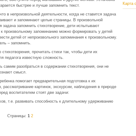
Карта 
тарается быстрее и лучше запомнить текст.
что в непроизвольной деятельности, когда не ставится задача
ваивают и запоминают целые страницы. В произвольной
ся задача запомнить стихотворение, дети испытывают
ь к произвольному запоминанию можно формировать у детей
 вести детей от непроизвольного запоминания к произвольному.
ель – запомнить.
 стихотворения, прочитать стихи так, чтобы дети их
ля педагога известную сложность.
ь самим разобраться в содержании стихотворения, они не
сознают смысл.
ребенка помогает предварительная подготовка к их
, рассматривание картинок, экскурсии, наблюдения в природе
перед воспитателем стоят две задачи:
хов, т.е. развивать способность к длительному удерживанию
Страницы:
1
2