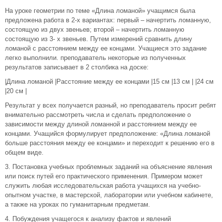
На уроке геометрии по теме «Длина ломаной» учащимся была
предложена работа в 2-х вариантах: первый – начертить ломанную,
состоящую из двух звеньев; второй – начертить ломанную
состоящую из 3- х звеньев. Путем измерений сравнить длину
ломаной с расстоянием между ее концами. Учащиеся это задание
легко выполнили. преподаватель некоторые из полученных
результатов записывает в 2 столбика на доске:
|Длина ломаной |Расстояние между ее концами |15 см |13 см | |24 см
|20 см |
Результат у всех получается разный, но преподаватель просит ребят
внимательно рассмотреть числа и сделать предположение о
зависимости между длиной ломанной и расстоянием между ее
концами. Учащийся формулирует предположение: «Длина ломаной
больше расстояния между ее концами» и переходит к решению его в
общем виде.
3. Постановка учебных проблемных заданий на объяснение явления
или поиск путей его практического применения. Примером может
служить любая исследовательская работа учащихся на учебно-
опытном участке, в мастерской, лаборатории или учебном кабинете,
а также на уроках по гуманитарным предметам.
4. Побуждения учащегося к анализу фактов и явлений