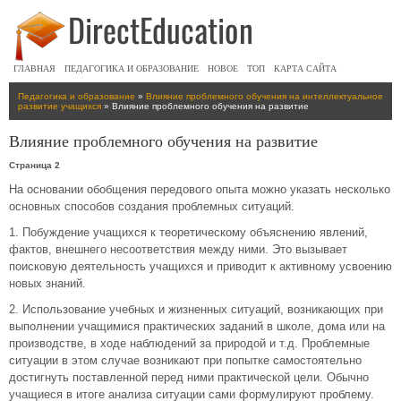
ГЛАВНАЯ
ПЕДАГОГИКА И ОБРАЗОВАНИЕ
НОВОЕ
ТОП
КАРТА САЙТА
Педагогика и образование
»
Влияние проблемного обучения на интеллектуальное
развитие учащихся
» Влияние проблемного обучения на развитие
Влияние проблемного обучения на развитие
Страница 2
На основании обобщения передового опыта можно указать несколько
основных способов создания проблемных ситуаций.
1. Побуждение учащихся к теоретическому объяснению явлений,
фактов, внешнего несоответствия между ними. Это вызывает
поисковую деятельность учащихся и приводит к активному усвоению
новых знаний.
2. Использование учебных и жизненных ситуаций, возникающих при
выполнении учащимися практических заданий в школе, дома или на
производстве, в ходе наблюдений за природой и т.д. Проблемные
ситуации в этом случае возникают при попытке самостоятельно
достигнуть поставленной перед ними практической цели. Обычно
учащиеся в итоге анализа ситуации сами формулируют проблему.