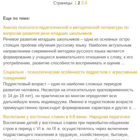
Страницы:
1
2
3
4
Еще по теме:
Анализ психолого-педагогической и методической литературы по
вопросам развития речи младших школьников
Речевое развитие младших школьников – одна из основных остро
стоящих проблем обучения русскому языку. Наиболее актуальным
направлением современной методики русского языка является
формирование у учащихся внимательного отношения к слову, к его
употреблению, развитие способности воспринимать и оценив ...
Социально - психологические особенности подростков с агрессивным
поведением
Подростковый возраст – один из наиболее сложных периодов
развития человека. Несмотря на относительную кратковременность
(с 14 до 18 лет), он практически во многом определяет всю
дальнейшую жизнь индивидуума. Именно в подростковом возрасте
преимущественно происходит формирование характера и других о ...
Воспитание у восточных славян в 6-9 веках. Народная педагогика
Воспитание детей у восточных славян при первобытно-общинном
строе в период с VI в. по IX в. осуществлялось через включение
подрастающего поколения в трудовую, хозяйственную, бытовую,