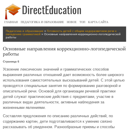
ГЛАВНАЯ
ПЕДАГОГИКА И ОБРАЗОВАНИЕ
НОВОЕ
ТОП
КАРТА САЙТА
Педагогика и образование
»
Готовность детей с общим недоразвитием речи к
овладению грамматикой
» Основные направления коррекционно-логопедической
работы
Основные направления коррекционно-логопедической
работы
Страница 6
Усвоение лексических значений и грамматических способов
выражения различных отношений дает возможность более широкого
использования самостоятельных высказываний детей. С этой целью
проводятся специальные занятия по формированию разговорной и
описательной речи. Основой для организации речевой практики
детей служат практические действия с предметами, участие в
различных видах деятельности, активные наблюдения за
жизненными явлениями.
Составляя предложения по описанию различных действий, по
содержанию картин, дети подготавливаются к умению связно
рассказывать об увиденном. Разнообразные приемы и способы