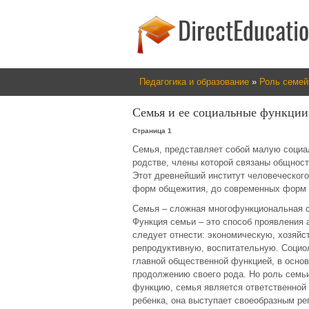
Педагогика и образование
»
Роль семей
Семья и ее социальные функции
Страница 1
Семья, представляет собой малую социа
родстве, члены которой связаны общнос
Этот древнейший институт человеческог
форм общежития, до современных форм 
Семья – сложная многофункциональная с
Функция семьи – это способ проявления 
следует отнести: экономическую, хозяйс
репродуктивную, воспитательную. Социо
главной общественной функцией, в основ
продолжению своего рода. Но роль семьи
функцию, семья является ответственной 
ребенка, она выступает своеобразным р