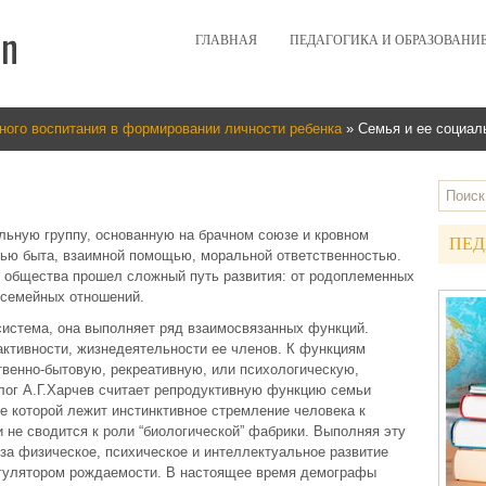
ГЛАВНАЯ
ПЕДАГОГИКА И ОБРАЗОВАНИ
ного воспитания в формировании личности ребенка
» Семья и ее социал
льную группу, основанную на брачном союзе и кровном
ПЕД
тью быта, взаимной помощью, моральной ответственностью.
о общества прошел сложный путь развития: от родоплеменных
семейных отношений.
истема, она выполняет ряд взаимосвязанных функций.
активности, жизнедеятельности ее членов. К функциям
твенно-бытовую, рекреативную, или психологическую,
лог А.Г.Харчев считает репродуктивную функцию семьи
е которой лежит инстинктивное стремление человека к
 не сводится к роли “биологической” фабрики. Выполняя эту
за физическое, психическое и интеллектуальное развитие
егулятором рождаемости. В настоящее время демографы