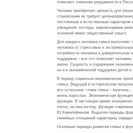
отмечают снижение рождаемости в Росси
Человек приобретает ценность для общест
становление ее требует целенаправленно
постоянным и естественным характером 
убеждения, взгляды, мировоззрение реб
основной имеет общественный смысл.
Для каждого человека семья выполняет
человека от стрессовых и экстремальных
потребности человека в доверительном 
поддержка – все это позволяет человеку
жизни. Сущность и содержание экономиче
но и в экономической поддержке детей и
В период социально-экономических прео
семьи. Ведущей в историческом прошло
все остальные: глава семьи – мужчина –
жизнь взрослых. Экономическая функция
функции. В настоящее время экономичес
полно, на наш взгляд, функции совреме
Ю.Хямяляйненом. Выделяя периоды форми
семейных отношений характерны опреде
Основные периоды развития семьи и фун