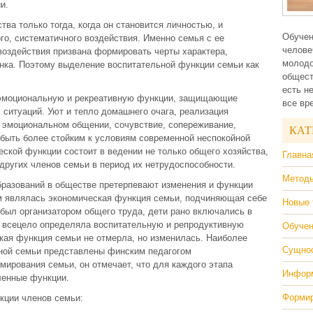
и.
ва только тогда, когда он становится личностью, и
Обучен
го, систематичного воздействия. Именно семья с ее
челове
воздействия призвана формировать черты характера,
молодо
енка. Поэтому выделение воспитательной функции семьи как
общест
есть н
 эмоциональную и рекреативную функции, защищающие
все вр
 ситуаций. Уют и тепло домашнего очага, реализация
и эмоциональном общении, сочувствие, сопереживание,
КАТ
 быть более стойким к условиям современной неспокойной
ской функции состоит в ведении не только общего хозяйства,
Главна
 других членов семьи в период их нетрудоспособности.
Методы
бразований в обществе претерпевают изменения и функции
м являлась экономическая функция семьи, подчиняющая себе
Новые 
 был организатором общего труда, дети рано включались в
 всецело определяла воспитательную и репродуктивную
Обучен
кая функция семьи не отмерла, но изменилась. Наиболее
Сущнос
нной семьи представлены финским педагогом
рования семьи, он отмечает, что для каждого этапа
Информ
ленные функции.
Формир
кции членов семьи: