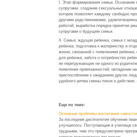
I. Этап формирования семьи. Осознание
супругами; создание сексуальных отнош
которое позволяет каждому свободно про
другими родственниками, удовлетворяющ
работой; выработка порядка принятия р
супругами о будущем семьи.
II. Семья, ждущая ребенка, семья с мла
ребенка; подготовка к материнству и отц
жизни, связанной с появлением ребенка;
для ребенка; забота о потребностях ребе
не перегружающее ни одного из родителе
появление привязанностей; овладение н
приспособление к ожиданиям других люде
удобного ритма смены покоя и действия;
Еще по теме:
Основные проблемы воспитания самосто
За последние десятилетия обучение пиа
улучшилось. Поступающие в училище св
трудными, чем это предусмотрено прогр
хорошо подготовленными пианис ...