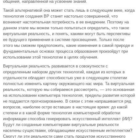
общения, направленной на усвоение знаний.
Такой альтернативой она может стать лишь в следующем веке, когда
технология создания ВР станет настолько совершенной, что
возникнет настоятельная потребность в ее внедрении. Поэтому на
данном этапе мы можем только попытаться определить, что такое
виртуальная реальность, и понять, какими могут быть перспективы
ее будущего применения в системе просвещения. Только после
этого мы сможем предположить, какие изменения в самой природе и
фундаментальных основах процесса образования произойдут при
использовании этой технологии в целях обучения.
Виртуальная реальность развивается в совокупности с
определенным набором других технологий, каждая из которых в
отдельности обладает способностью уже в следующем столетии
полностью изменить картину окружающего нас мира. Та виртуальная
реальность, которую мы собираемся рассмотреть, — это основанная
на использовании компьютера технология, пределы развития которой
не поддаются прогнозированию. В связи с этим напрашивается ряд
вопросов, наиболее остро вставших в настоящее время: до какой
степени и в какой форме технология компьютерной обработки
информации способна генерировать искусственный интеллект (ИИ)?
Будут ли созданные компьютерами виртуальные реальности
населены существами, обладающими искусственным интеллектом?
Смогут ли эти реальности сами стать продуктом искусственного