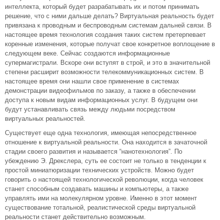
интеллекта, который будет разрабатывать их и потом принимать
решение, что с ними дальше делать? Виртуальная реальность будет
привязана к проводным и беспроводным системам дальней связи. В
настоящее время технология создания таких систем претерпевает
коренные изменения, которые получат свое конкретное воплощение в
следующем веке. Сейчас создаются информационные
супермагистрали. Вскоре они вступят в строй, и это в значительной
степени расширит возможности телекоммуникационных систем. В
настоящее время они нашли свое применение в системах
демонстрации видеофильмов по заказу, а также в обеспечении
доступа к новым видам информационных услуг. В будущем они
будут устанавливать связь между людьми посредством
виртуальных реальностей.
Существует еще одна технология, имеющая непосредственное
отношение к виртуальной реальности. Она находится в зачаточной
стадии своего развития и называется “нанотехнология”. По
убеждению Э. Дрекслера, суть ее состоит не только в тенденции к
простой миниатюризации технических устройств. Можно будет
говорить о настоящей технологической революции, когда человек
станет способным создавать машины и компьютеры, а также
управлять ими на молекулярном уровне. Именно в этот момент
существование тотальной, реалистической среды виртуальной
реальности станет действительно возможным.