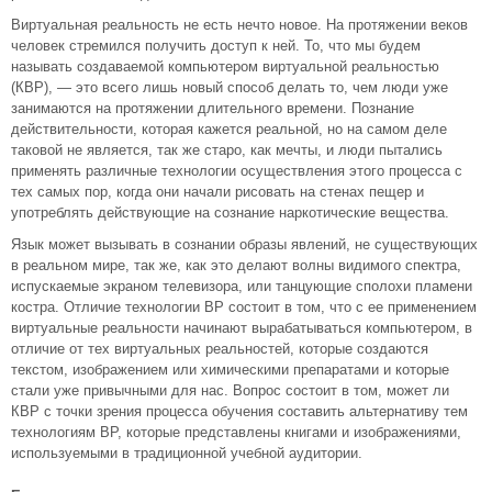
Виртуальная реальность не есть нечто новое. На протяжении веков
человек стремился получить доступ к ней. То, что мы будем
называть создаваемой компьютером виртуальной реальностью
(КВР), — это всего лишь новый способ делать то, чем люди уже
занимаются на протяжении длительного времени. Познание
действительности, которая кажется реальной, но на самом деле
таковой не является, так же старо, как мечты, и люди пытались
применять различные технологии осуществления этого процесса с
тех самых пор, когда они начали рисовать на стенах пещер и
употреблять действующие на сознание наркотические вещества.
Язык может вызывать в сознании образы явлений, не существующих
в реальном мире, так же, как это делают волны видимого спектра,
испускаемые экраном телевизора, или танцующие сполохи пламени
костра. Отличие технологии ВР состоит в том, что с ее применением
виртуальные реальности начинают вырабатываться компьютером, в
отличие от тех виртуальных реальностей, которые создаются
текстом, изображением или химическими препаратами и которые
стали уже привычными для нас. Вопрос состоит в том, может ли
КВР с точки зрения процесса обучения составить альтернативу тем
технологиям ВР, которые представлены книгами и изображениями,
используемыми в традиционной учебной аудитории.