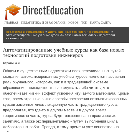
ГЛАВНАЯ
ПЕДАГОГИКА И ОБРАЗОВАНИЕ
НОВОЕ
ТОП
КАРТА САЙТА
Педагогика и образование
»
Дистанционные технологии в образовании
»
Автоматизированные учебные курсы как база новых технологий подготовки
инженеров
Автоматизированные учебные курсы как база новых
технологий подготовки инженеров
Страница 3
Общим и существенным недостатком всех перечисленных путей
создания автоматизированных учебных курсов является пассивная
роль обучаемого, которому, как и в традиционной системе
образования, приходится только слушать либо читать, что
обеспечивает низкий эффект усвоения изучаемого материала. Кроме
того, рассмотренные выше способы построения автоматизированных
курсов заменяют лишь лекционную часть традиционного курса,
предполагая, что где-то в другом месте и в другое время
теоретическая часть, курса будет закреплена на практических
занятиях, а также экспериментально - путем выполнения цикла
лабораторных работ. Правда, к тому времени уже основательно