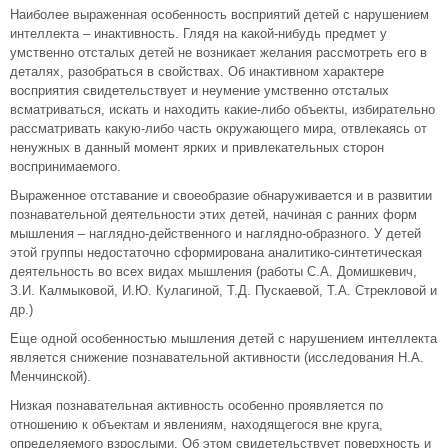
Наиболее выраженная особенность восприятий детей с нарушением
интеллекта – инактивность. Глядя на какой-нибудь предмет у
умственно отсталых детей не возникает желания рассмотреть его в
деталях, разобраться в свойствах. Об инактивном характере
восприятия свидетельствует и неумение умственно отсталых
всматриваться, искать и находить какие-либо объекты, избирательно
рассматривать какую-либо часть окружающего мира, отвлекаясь от
ненужных в данный момент ярких и привлекательных сторон
воспринимаемого.
Выраженное отставание и своеобразие обнаруживается и в развитии
познавательной деятельности этих детей, начиная с ранних форм
мышления – наглядно-действенного и наглядно-образного. У детей
этой группы недостаточно сформирована аналитико-синтетическая
деятельность во всех видах мышления (работы С.А. Домишкевич,
З.И. Калмыковой, И.Ю. Кулагиной, Т.Д. Пускаевой, Т.А. Стрекловой и
др.)
Еще одной особенностью мышления детей с нарушением интеллекта
является снижение познавательной активности (исследования Н.А.
Менчинской).
Низкая познавательная активность особенно проявляется по
отношению к объектам и явлениям, находящегося вне круга,
определяемого взрослыми. Об этом свидетельствует поверхность и