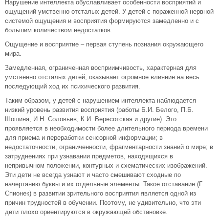
Нарушение интеллекта обуславливает особенности восприятий и
ощущений умственно отсталых детей. У детей с пораженной нервной
системой ощущения и восприятия формируются замедленно и с
большим количеством недостатков.
Ощущение и восприятие – первая ступень познания окружающего
мира.
Замедленная, ограниченная восприимчивость, характерная для
умственно отсталых детей, оказывает огромное влияние на весь
последующий ход их психического развития.
Таким образом, у детей с нарушением интеллекта наблюдается
низкий уровень развития восприятия (работы Б.И. Белого, П.Б.
Шошина, И.Н. Соловьев, К.И. Вересотская и другие). Это
проявляется в необходимости более длительного периода времени
для приема и переработки сенсорной информации; в
недостаточности, ограниченности, фрагментарности знаний о мире; в
затруднениях при узнавании предметов, находящихся в
непривычном положении, контурных и схематических изображений.
Эти дети не всегда узнают и часто смешивают сходные по
начертанию буквы и их отдельные элементы. Такое отставание (Г.
Спионек) в развитии зрительного восприятия является одной из
причин трудностей в обучении. Поэтому, не удивительно, что эти
дети плохо ориентируются в окружающей обстановке.