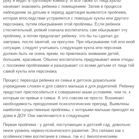
руку и ведет в групповую комнату. И все также от лица куклы
начинает знакомить ребенка с помещением. Затем в процессе
наблюдении за детьми в период адаптации выявлется проблема,
которая впоследствии устраняется с помощью куклы или другого
персонажа, путем обыгрывания этой проблемы. Если ребенок
стеснительный, робкий сначала воспитатель сам обыгрывает эту
проблему, а потом предлагает ребенку: что бы ты сделал до
завтрака, после занятий, на прогулке. При обыгрывании той или иной
ситуации, следует учитывать следующее кукла или персонаж
должен быть не очень ярким, но привлекать внимание детей,
большим, красивым. Обычно воспитатель придумывает мини этюды
с похожими проблемами и разыгрывает со всеми детьми от лица той
самой куклы или персонажа.
Процесс перехода ребенка из семьи в детское дошкольное
учреждение сложен и для самого малыша и для родителей. Ребенку
предстоит приспособиться к совершенно иным условиям, чем те, к
которым он привык в семье. А это совсем не просто. Возникает
необходимость преодоления психологических преград. Выявлены
наиболее существенные проблемы, с которыми малыши приходят из
дома в ДОУ. Они заключаются в следующем:
Первая проблема - у детей, поступающих в детский сад, довольно
низок уровень нервно-психического развития. Это связано как с
особенностями воспитания в семье, так и с биологическими