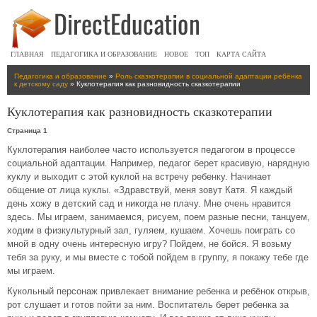
ГЛАВНАЯ
ПЕДАГОГИКА И ОБРАЗОВАНИЕ
НОВОЕ
ТОП
КАРТА САЙТА
Педагогика и образование
»
Роль сказкотерапии в социальной адаптации ребёнка
к детскому саду
» Куклотерапия как разновидность сказкотерапии
Куклотерапия как разновидность сказкотерапии
Страница 1
Куклотерапия наиболее часто используется педагогом в процессе
социальной адаптации. Например, педагог берет красивую, нарядную
куклу и выходит с этой куклой на встречу ребенку. Начинает
общение от лица куклы. «Здравствуй, меня зовут Катя. Я каждый
день хожу в детский сад и никогда не плачу. Мне очень нравится
здесь. Мы играем, занимаемся, рисуем, поем разные песни, танцуем,
ходим в физкультурный зал, гуляем, кушаем. Хочешь поиграть со
мной в одну очень интересную игру? Пойдем, не бойся. Я возьму
тебя за руку, и мы вместе с тобой пойдем в группу, я покажу тебе где
мы играем.
Кукольный персонаж привлекает внимание ребенка и ребёнок открыв,
рот слушает и готов пойти за ним. Воспитатель берет ребенка за