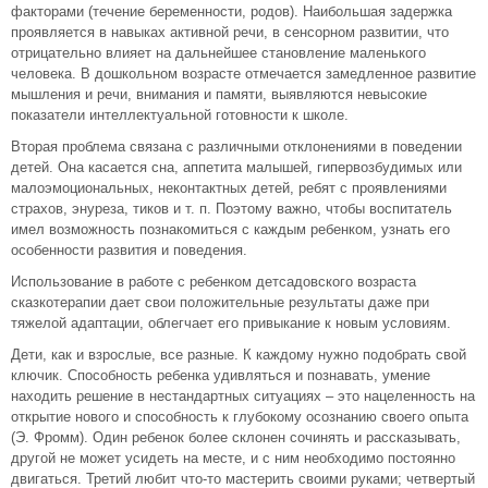
факторами (течение беременности, родов). Наибольшая задержка
проявляется в навыках активной речи, в сенсорном развитии, что
отрицательно влияет на дальнейшее становление маленького
человека. В дошкольном возрасте отмечается замедленное развитие
мышления и речи, внимания и памяти, выявляются невысокие
показатели интеллектуальной готовности к школе.
Вторая проблема связана с различными отклонениями в поведении
детей. Она касается сна, аппетита малышей, гипервозбудимых или
малоэмоциональных, неконтактных детей, ребят с проявлениями
страхов, энуреза, тиков и т. п. Поэтому важно, чтобы воспитатель
имел возможность познакомиться с каждым ребенком, узнать его
особенности развития и поведения.
Использование в работе с ребенком детсадовского возраста
сказкотерапии дает свои положительные результаты даже при
тяжелой адаптации, облегчает его привыкание к новым условиям.
Дети, как и взрослые, все разные. К каждому нужно подобрать свой
ключик. Способность ребенка удивляться и познавать, умение
находить решение в нестандартных ситуациях – это нацеленность на
открытие нового и способность к глубокому осознанию своего опыта
(Э. Фромм). Один ребенок более склонен сочинять и рассказывать,
другой не может усидеть на месте, и с ним необходимо постоянно
двигаться. Третий любит что-то мастерить своими руками; четвертый