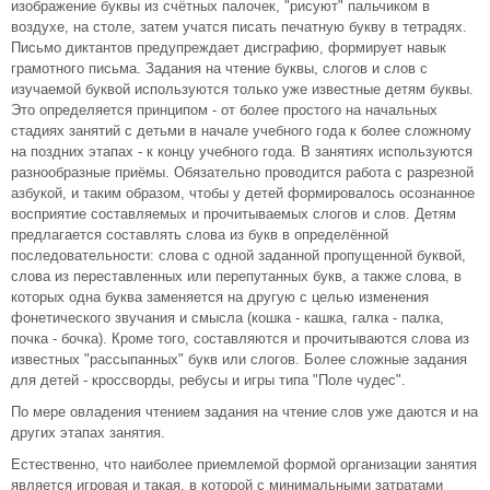
изображение буквы из счётных палочек, "рисуют" пальчиком в
воздухе, на столе, затем учатся писать печатную букву в тетрадях.
Письмо диктантов предупреждает дисграфию, формирует навык
грамотного письма. Задания на чтение буквы, слогов и слов с
изучаемой буквой используются только уже известные детям буквы.
Это определяется принципом - от более простого на начальных
стадиях занятий с детьми в начале учебного года к более сложному
на поздних этапах - к концу учебного года. В занятиях используются
разнообразные приёмы. Обязательно проводится работа с разрезной
азбукой, и таким образом, чтобы у детей формировалось осознанное
восприятие составляемых и прочитываемых слогов и слов. Детям
предлагается составлять слова из букв в определённой
последовательности: слова с одной заданной пропущенной буквой,
слова из переставленных или перепутанных букв, а также слова, в
которых одна буква заменяется на другую с целью изменения
фонетического звучания и смысла (кошка - кашка, галка - палка,
почка - бочка). Кроме того, составляются и прочитываются слова из
известных "рассыпанных" букв или слогов. Более сложные задания
для детей - кроссворды, ребусы и игры типа "Поле чудес".
По мере овладения чтением задания на чтение слов уже даются и на
других этапах занятия.
Естественно, что наиболее приемлемой формой организации занятия
является игровая и такая, в которой с минимальными затратами