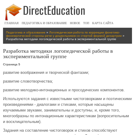
ГЛАВНАЯ
ПЕДАГОГИКА И ОБРАЗОВАНИЕ
НОВОЕ
ТОП
КАРТА САЙТА
Педагогика и образование
»
Логопедическая работа по коррекции фонетико-
фонематической стороны речи у дошкольников со стертой формой дизартрии
»
Разработка методики логопедической работы в экспериментальной группе
Разработка методики логопедической работы в
экспериментальной группе
Страница 5
развитие воображения и творческой фантазии;
развитие словотворчества;
развитие мелодико-интонационных и просодических компонентов.
Используются задания с известными чистоговорками и поэтическими
произведениями - диалогами и стихами, которые насыщены
изучаемыми звуками, занимательны и доступны, и, кроме того,
многообразны по интонационным характеристикам (вопросительным
и восклицательным).
Задания на составление чистоговорок и стихов способствуют