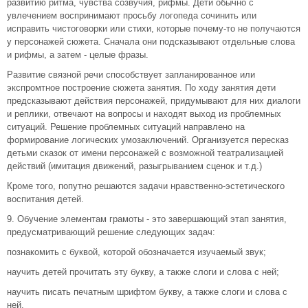
развитию ритма, чувства созвучия, рифмы. Дети обычно с
увлечением воспринимают просьбу логопеда сочинить или
исправить чистоговорки или стихи, которые почему-то не получаются
у персонажей сюжета. Сначала они подсказывают отдельные слова
и рифмы, а затем - целые фразы.
Развитие связной речи способствует запланированное или
экспромтное построение сюжета занятия. По ходу занятия дети
предсказывают действия персонажей, придумывают для них диалоги
и реплики, отвечают на вопросы и находят выход из проблемных
ситуаций. Решение проблемных ситуаций направлено на
формирование логических умозаключений. Организуется пересказ
детьми сказок от имени персонажей с возможной театрализацией
действий (имитация движений, разыгрыванием сценок и т.д.)
Кроме того, попутно решаются задачи нравственно-эстетического
воспитания детей.
9. Обучение элементам грамоты - это завершающий этап занятия,
предусматривающий решение следующих задач:
познакомить с буквой, которой обозначается изучаемый звук;
научить детей прочитать эту букву, а также слоги и слова с ней;
научить писать печатным шрифтом букву, а также слоги и слова с
ней.