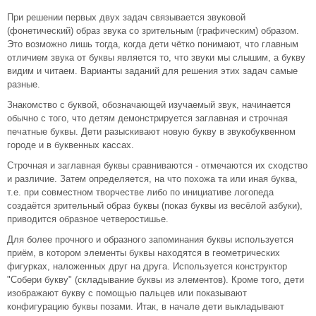
При решении первых двух задач связывается звуковой
(фонетический) образ звука со зрительным (графическим) образом.
Это возможно лишь тогда, когда дети чётко понимают, что главным
отличием звука от буквы является то, что звуки мы слышим, а букву
видим и читаем. Варианты заданий для решения этих задач самые
разные.
Знакомство с буквой, обозначающей изучаемый звук, начинается
обычно с того, что детям демонстрируется заглавная и строчная
печатные буквы. Дети разыскивают новую букву в звукобуквенном
городе и в буквенных кассах.
Строчная и заглавная буквы сравниваются - отмечаются их сходство
и различие. Затем определяется, на что похожа та или иная буква,
т.е. при совместном творчестве либо по инициативе логопеда
создаётся зрительный образ буквы (показ буквы из весёлой азбуки),
приводится образное четверостишье.
Для более прочного и образного запоминания буквы используется
приём, в котором элементы буквы находятся в геометрических
фигурках, наложенных друг на друга. Используется конструктор
"Собери букву" (складывание буквы из элементов). Кроме того, дети
изображают букву с помощью пальцев или показывают
конфигурацию буквы позами. Итак, в начале дети выкладывают