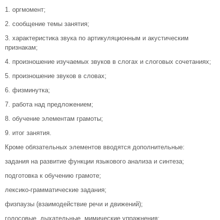
1. оргмомент;
2. сообщение темы занятия;
3. характеристика звука по артикуляционным и акустическим
признакам;
4. произношение изучаемых звуков в слогах и слоговых сочетаниях;
5. произношение звуков в словах;
6. физминутка;
7. работа над предложением;
8. обучение элементам грамоты;
9. итог занятия.
Кроме обязательных элементов вводятся дополнительные:
задания на развитие функции языкового анализа и синтеза;
подготовка к обучению грамоте;
лексико-грамматические задания;
физпаузы (взаимодействие речи и движений);
голосовые, дыхательные, мимические упражнения;