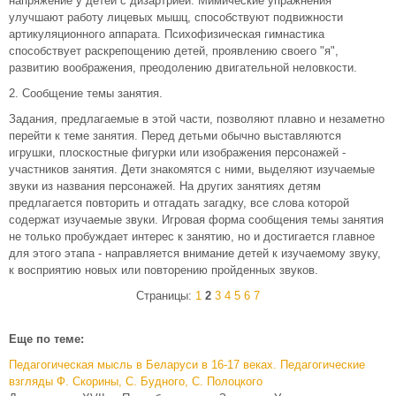
напряжение у детей с дизартрией. Мимические упражнения
улучшают работу лицевых мышц, способствуют подвижности
артикуляционного аппарата. Психофизическая гимнастика
способствует раскрепощению детей, проявлению своего "я",
развитию воображения, преодолению двигательной неловкости.
2. Сообщение темы занятия.
Задания, предлагаемые в этой части, позволяют плавно и незаметно
перейти к теме занятия. Перед детьми обычно выставляются
игрушки, плоскостные фигурки или изображения персонажей -
участников занятия. Дети знакомятся с ними, выделяют изучаемые
звуки из названия персонажей. На других занятиях детям
предлагается повторить и отгадать загадку, все слова которой
содержат изучаемые звуки. Игровая форма сообщения темы занятия
не только пробуждает интерес к занятию, но и достигается главное
для этого этапа - направляется внимание детей к изучаемому звуку,
к восприятию новых или повторению пройденных звуков.
Страницы:
1
2
3
4
5
6
7
Еще по теме:
Педагогическая мысль в Беларуси в 16-17 веках. Педагогические
взгляды Ф. Скорины, С. Будного, С. Полоцкого