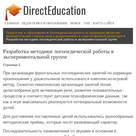
ГЛАВНАЯ
ПЕДАГОГИКА И ОБРАЗОВАНИЕ
НОВОЕ
ТОП
КАРТА САЙТА
Педагогика и образование
»
Логопедическая работа по коррекции фонетико-
фонематической стороны речи у дошкольников со стертой формой дизартрии
»
Разработка методики логопедической работы в экспериментальной группе
Разработка методики логопедической работы в
экспериментальной группе
Страница 2
При организации фронтальных логопедических занятий по коррекции
произношения у дошкольников использовался комплексно-игровой
метод. Сюжетно-тематическая организация занятий более
целесообразна для активизации речи, развития познавательных
процессов и соответствует детским психофизическим данным, так
как в игре максимально реализуются потенциальные возможности
детей.
Для достижения поставленных целей использовались разнообразные
методические приёмы, которые носят развивающий характер.
Последовательность ознакомления со звуками в основном в