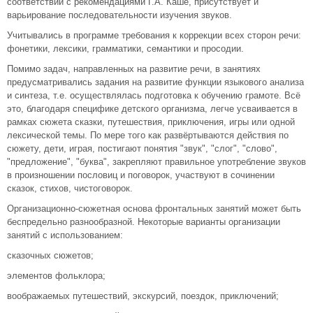
соответствии с рекомендациями Г.А. Каше, присутствует и
варьирование последовательности изучения звуков.
Учитывались в программе требования к коррекции всех сторон речи:
фонетики, лексики, грамматики, семантики и просодии.
Помимо задач, направленных на развитие речи, в занятиях
предусматривались задания на развитие функции языкового анализа
и синтеза, т.е. осуществлялась подготовка к обучению грамоте. Всё
это, благодаря специфике детского организма, легче усваивается в
рамках сюжета сказки, путешествия, приключения, игры или одной
лексической темы. По мере того как развёртываются действия по
сюжету, дети, играя, постигают понятия "звук", "слог", "слово",
"предложение", "буква", закрепляют правильное употребление звуков
в произношении пословиц и поговорок, участвуют в сочинении
сказок, стихов, чистоговорок.
Организационно-сюжетная основа фронтальных занятий может быть
беспредельно разнообразной. Некоторые варианты организации
занятий с использованием:
сказочных сюжетов;
элементов фольклора;
воображаемых путешествий, экскурсий, поездок, приключений;