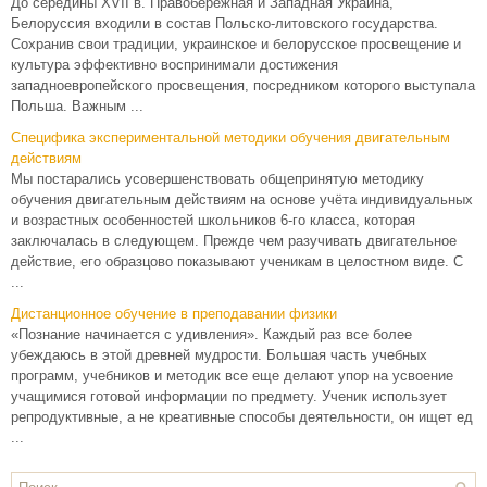
До середины XVII в. Правобережная и Западная Украина,
Белоруссия входили в состав Польско-литовского государства.
Сохранив свои традиции, украинское и белорусское просвещение и
культура эффективно воспринимали достижения
западноевропейского просвещения, посредником которого выступала
Польша. Важным ...
Специфика экспериментальной методики обучения двигательным
действиям
Мы постарались усовершенствовать общепринятую методику
обучения двигательным действиям на основе учёта индивидуальных
и возрастных особенностей школьников 6-го класса, которая
заключалась в следующем. Прежде чем разучивать двигательное
действие, его образцово показывают ученикам в целостном виде. С
...
Дистанционное обучение в преподавании физики
«Познание начинается с удивления». Каждый раз все более
убеждаюсь в этой древней мудрости. Большая часть учебных
программ, учебников и методик все еще делают упор на усвоение
учащимися готовой информации по предмету. Ученик использует
репродуктивные, а не креативные способы деятельности, он ищет ед
...