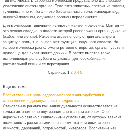
Тип Моллюски. В строении моллюсков представлено дальнейшее
усложнение систем органов. Тело этих животных состоит из головы,
туловища и ноги. Нога — это брюшная часть тела, имеющая вид
широкой подошвы, служащая органом передвижения.
Для моллюсков типичными являются мантия и раковина. Мантия —
это особая складка, в полости которой расположены органы дыхания
(жабры или легкие). Раковина играет опорную, двигательную и
защитную роль, т. е. выполняет функцию наружного скелета. На
голове моллюска расположены ротовое отверстие, органы чувств и
щупальца для схватывания добычи. В глотке имеется терка,
выполняющая роль зубов и служащая для соскабливания
растительной пищи и ее перетирания.
Страницы:
1
2
3
4
5
Еще по теме:
Воспитательная роль педагогического взаимодействия в
становлении индивидуальности подростка
Становление ребенка как индивидуальности осуществляется не
только автономно по внутренним спонтанным законам. Оно
неразрывно связно с социальными условиями, от которых зависит
возможность развития или не развития тех или иных сторон
личности, дарований, потребностей, интересов. Воспитание как