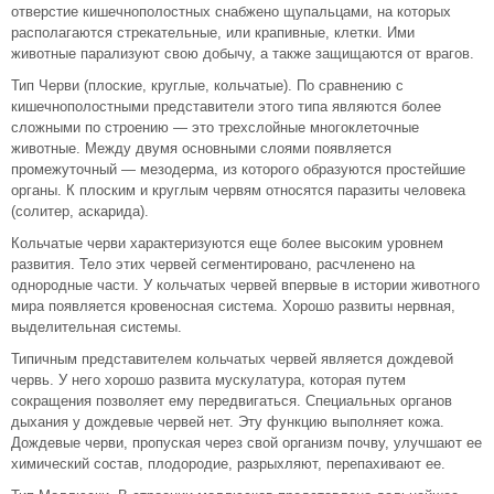
отверстие кишечнополостных снабжено щупальцами, на которых
располагаются стрекательные, или крапивные, клетки. Ими
животные парализуют свою добычу, а также защищаются от врагов.
Тип Черви (плоские, круглые, кольчатые). По сравнению с
кишечнополостными представители этого типа являются более
сложными по строению — это трехслойные многоклеточные
животные. Между двумя основными слоями появляется
промежуточный — мезодерма, из которого образуются простейшие
органы. К плоским и круглым червям относятся паразиты человека
(солитер, аскарида).
Кольчатые черви характеризуются еще более высоким уровнем
развития. Тело этих червей сегментировано, расчленено на
однородные части. У кольчатых червей впервые в истории животного
мира появляется кровеносная система. Хорошо развиты нервная,
выделительная системы.
Типичным представителем кольчатых червей является дождевой
червь. У него хорошо развита мускулатура, которая путем
сокращения позволяет ему передвигаться. Специальных органов
дыхания у дождевые червей нет. Эту функцию выполняет кожа.
Дождевые черви, пропуская через свой организм почву, улучшают ее
химический состав, плодородие, разрыхляют, перепахивают ее.