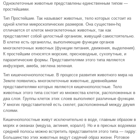
Одноклеточные животные представлены единственным типом —
простейшими.
Тип Простейшие. Так называют животных, тело которых состоит из
одной клетки микроскопических размеров. Она существен-hq
отличается от клеток многоклеточных животных, так как
представляет собой целостный организм, живущий самостоятельно.
В клетке есть органеллы, выполняющие функции органов
многоклеточных животных (функции питания, движения, выделения).
К простейшим относятся морские, пресноводные, сухопутные, и
паразитические формы. Представителями этого типа являются
инфузория, амеба, эвглена зеленая.
Тип кишечночнополостные. В процессе развития животного мира на
Земле появились многоклеточные животные, древнейшими
представителями которых являются кишечнополостные. Тело
животных этого типа состоит из множества клеток, расположенных в
два слоя. Группы клеток этих слоев выполняют различные функции.
У многих представителей есть скелет, расположенный между двумя
слоями.
Кишечнополостные живут исключительно в воде, главным образом в
морях и океанах (медуза, актиния, коралл). Но и в пресных водоемах
средней полосы можно встретить представителя этого типа — гидру:
Большинство этих животных ведут сидячий образ жизни. Ротовое