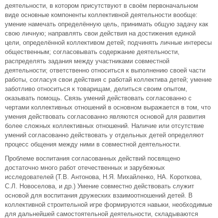
деятельности, в котором присутствуют в своём первоначальном
виде основные компоненты коллективной деятельности вообще:
умение намечать определённую цель, принимать общую задачу как
свою личную; направлять свои действия на достижения единой
цели, определённой коллективом детей; подчинять личные интересы
общественным; согласовывать содержание деятельности,
распределять задания между участниками совместной
деятельности; ответственно относиться к выполнению своей части
работы, согласуя свои действия с работай коллектива детей; умение
заботливо относиться к товарищам, делиться своим опытом,
оказывать помощь. Связь умений действовать согласованно с
чертами коллективных отношений в основном выражается в том, что
умения действовать согласованно являются основой для развития
более сложных коллективных отношений. Наличие или отсутствие
умений согласованно действовать у отдельных детей определяют
процесс общения между ними в совместной деятельности.
Проблеме воспитания согласованных действий посвящено
достаточно много работ отечественных и зарубежных
исследователей (Т.В. Антонова, Н.Я. Михайленко, НА. Короткова,
С.Л. Новоселова, и др.) Умение совместно действовать служит
основой для воспитания дружеских взаимоотношений детей. В
коллективной строительной игре формируются навыки, необходимые
для дальнейшей самостоятельной деятельности, складываются