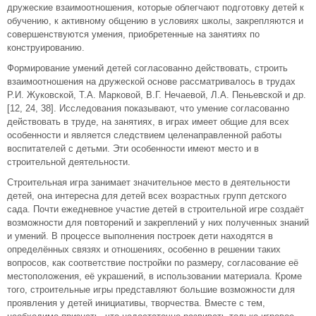
дружеские взаимоотношения, которые облегчают подготовку детей к
обучению, к активному общению в условиях школы, закрепляются и
совершенствуются умения, приобретенные на занятиях по
конструированию.
Формирование умений детей согласованно действовать, строить
взаимоотношения на дружеской основе рассматривалось в трудах
Р.И. Жуковской, Т.А. Марковой, В.Г. Нечаевой, Л.А. Пеньевской и др.
[12, 24, 38]. Исследования показывают, что умение согласованно
действовать в труде, на занятиях, в играх имеет общие для всех
особенности и является следствием целенаправленной работы
воспитателей с детьми. Эти особенности имеют место и в
строительной деятельности.
Строительная игра занимает значительное место в деятельности
детей, она интересна для детей всех возрастных групп детского
сада. Почти ежедневное участие детей в строительной игре создаёт
возможности для повторений и закреплений у них полученных знаний
и умений. В процессе выполнения построек дети находятся в
определённых связях и отношениях, особенно в решении таких
вопросов, как соответствие постройки по размеру, согласование её
местоположения, её украшений, в использовании материала. Кроме
того, строительные игры представляют большие возможности для
проявления у детей инициативы, творчества. Вместе с тем,