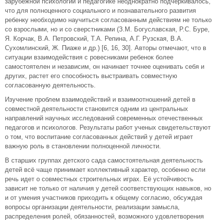
зарубежной психологии и педагогике неоднократно подчеркивалось,
что для полноценного социального и познавательного развития
ребенку необходимо научиться согласованным действиям не только
со взрослыми, но и со сверстниками (З.М. Богуславская, Р.С. Буре,
Я. Корчак, В.А. Петровский, Т.А. Репина, А.Г. Рузская, В.А.
Сухомлинский, Ж. Пиаже и др.) [6, 16, 30]. Авторы отмечают, что в
ситуации взаимодействия с ровесниками ребенок более
самостоятелен и независим, он начинает точнее оценивать себя и
других, растет его способность выстраивать совместную
согласованную деятельность.
Изучение проблем взаимодействий и взаимоотношений детей в
совместной деятельности становится одним из центральных
направлений научных исследований современных отечественных
педагогов и психологов. Результаты работ ученых свидетельствуют
о том, что воспитание согласованных действий у детей играет
важную роль в становлении полноценной личности.
В старших группах детского сада самостоятельная деятельность
детей всё чаще принимает коллективный характер, особенно если
речь идет о совместных строительных играх. Её устойчивость
зависит не только от наличия у детей соответствующих навыков, но
и от умения участников приходить к общему согласию, обсуждая
вопросы организации деятельности, реализации замысла,
распределения ролей, обязанностей, возможного удовлетворения