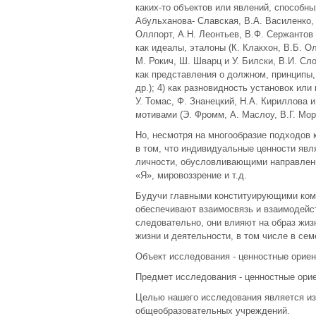
каких-то объектов или явлений, способн
Абульханова- Славская, В.А. Василенко, 
Оллпорт, А.Н. Леонтьев, В.Ф. Сержантов 
как идеалы, эталоны (К. Клакхон, В.Б. О
М. Рокич, Ш. Шварц и У. Билски, В.И. Сло
как представления о должном, принципы,
др.); 4) как разновидность установок или
У. Томас, Ф. Знанецкий, Н.А. Кириллова и
мотивами (Э. Фромм, А. Маслоу, В.Г. Моро
Но, несмотря на многообразие подходов 
в том, что индивидуальные ценности яв
личности, обусловливающими направленно
«Я», мировоззрение и т.д.
Будучи главными конституирующими ком
обеспечивают взаимосвязь и взаимодейст
следовательно, они влияют на образ жизн
жизни и деятельности, в том числе в сем
Объект исследования - ценностные ориен
Предмет исследования - ценностные ори
Целью нашего исследования является из
общеобразовательных учреждений.