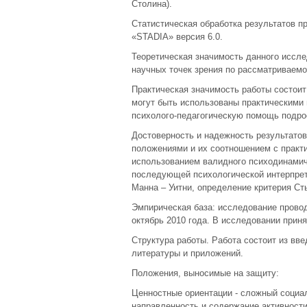
Столина).
Статистическая обработка результатов 
«STADIA» версия 6.0.
Теоретическая значимость данного иссл
научных точек зрения по рассматриваемо
Практическая значимость работы состоит
могут быть использованы практическими
психолого-педагогическую помощь подро
Достоверность и надежность результато
положениями и их соотношением с практ
использованием валидного психодинамиче
последующей психологической интерпрет
Манна – Уитни, определение критерия Ст
Эмпирическая база: исследование провод
октябрь 2010 года. В исследовании приня
Структура работы. Работа состоит из вве
литературы и приложений.
Положения, выносимые на защиту:
Ценностные ориентации - сложный социа
направленность и содержание активност