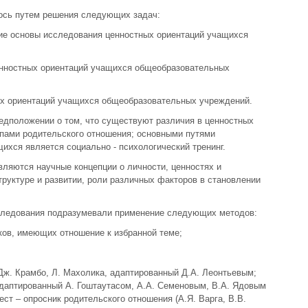
ось путем решения следующих задач:
кие основы исследования ценностных ориентаций учащихся
енностных ориентаций учащихся общеобразовательных
ых ориентаций учащихся общеобразовательных учреждений.
едположении о том, что существуют различия в ценностных
ипами родительского отношения; основными путями
ихся является социально - психологический тренинг.
ляются научные концепции о личности, ценностях и
труктуре и развитии, роли различных факторов в становлении
следования подразумевали применение следующих методов:
иков, имеющих отношение к избранной теме;
Дж. Крамбо, Л. Махолика, адаптированный Д.А. Леонтьевым;
адаптированный А. Гоштаутасом, А.А. Семеновым, В.А. Ядовым
ст – опросник родительского отношения (А.Я. Варга, В.В.