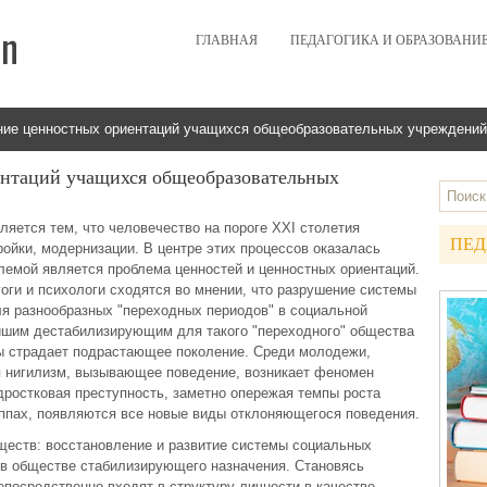
ГЛАВНАЯ
ПЕДАГОГИКА И ОБРАЗОВАНИ
ие ценностных ориентаций учащихся общеобразовательных учреждений
нтаций учащихся общеобразовательных
яется тем, что человечество на пороге XXI столетия
ПЕД
ойки, модернизации. В центре этих процессов оказалась
лемой является проблема ценностей и ценностных ориентаций.
оги и психологи сходятся во мнении, что разрушение системы
ля разнообразных "переходных периодов" в социальной
ейшим дестабилизирующим для такого "переходного" общества
ы страдает подрастающее поколение. Среди молодежи,
я нигилизм, вызывающее поведение, возникает феномен
дростковая преступность, заметно опережая темпы роста
уппах, появляются все новые виды отклоняющегося поведения.
ществ: восстановление и развитие системы социальных
 в обществе стабилизирующего назначения. Становясь
посредственно входят в структуру личности в качестве