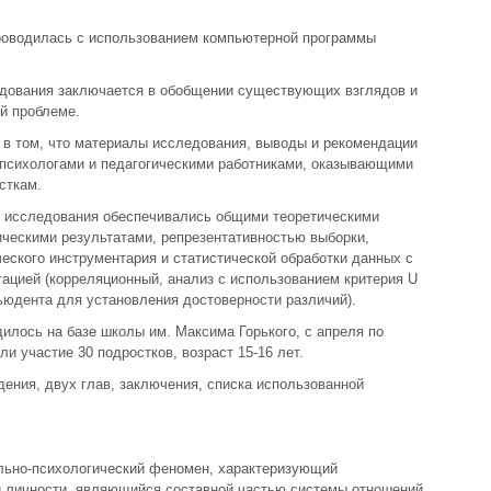
проводилась с использованием компьютерной программы
едования заключается в обобщении существующих взглядов и
й проблеме.
 в том, что материалы исследования, выводы и рекомендации
 психологами и педагогическими работниками, оказывающими
сткам.
в исследования обеспечивались общими теоретическими
ическими результатами, репрезентативностью выборки,
ского инструментария и статистической обработки данных с
ацией (корреляционный, анализ с использованием критерия U
ьюдента для установления достоверности различий).
илось на базе школы им. Максима Горького, с апреля по
ли участие 30 подростков, возраст 15-16 лет.
дения, двух глав, заключения, списка использованной
льно-психологический феномен, характеризующий
и личности, являющийся составной частью системы отношений