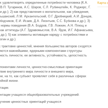
ых удовлетворять определенные потребности человека (К.А.
Карта 
В.П. Тугаринов, А.С. Шаров, С.Л. Рубинштейн, К. Роджерс, Г.
и др.); 2) как представления о желательном, как убеждения,
льшанский, Л.М. Архангельский, О.Г. Дробницкий, А.И. Донцов,
бодчиков, Е.И. Исаев, Д.А. Леонтьев, С.С. Бубнова и др.); 3)
 нормы поведения (В.А. Бодров, Г.В. Ложкин, А.Н. Плющ и
 как аттитюды (А.Г. Здравомыслов, В.А. Ядов, И.Г. Афанасьева,
 др.); 5) как элементы мотивации наряду с потребностями и
гин и др.).
к трактовке ценностей, мнения большинства авторов сходятся
ляются важнейшими, ядерными компонентами структуры
сть личности, ее активность, устойчивость, целостность
понентами личности, ценностно-смысловые ориентации
вие внутреннего мира личности и внешнего мира,
и, на то, как субъект проявляет себя в различных сферах
ейной жизни.
тации.
ентации учащихся общеобразовательных учреждений.
учение ценностных ориентаций учащихся