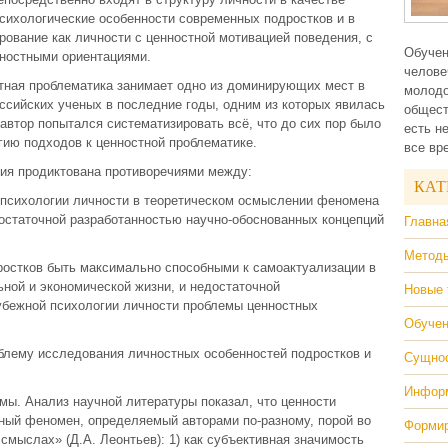
сихологические особенности современных подростков и в
рование как личности с ценностной мотивацией поведения, с
Обучен
ностными ориентациями.
челове
стная проблематика занимает одно из доминирующих мест в
молодо
ссийских ученых в последние годы, одним из которых явилась
общест
й автор попытался систематизировать всё, что до сих пор было
есть н
гию подходов к ценностной проблематике.
все вр
ния продиктована противоречиями между:
КАТ
и психологии личности в теоретическом осмыслении феномена
остаточной разработанностью научно-обоснованных концепций
Главна
Методы
ростков быть максимально способными к самоактуализации в
ной и экономической жизни, и недостаточной
Новые 
рубежной психологии личности проблемы ценностных
Обучен
блему исследования личностных особенностей подростков и
Сущнос
Информ
мы. Анализ научной литературы показал, что ценности
нный феномен, определяемый авторами по-разному, порой во
Формир
мыслах» (Д.А. Леонтьев): 1) как субъективная значимость