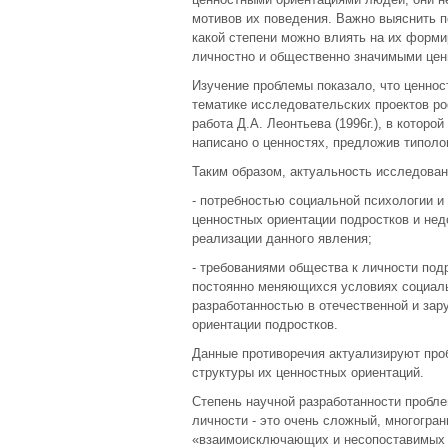
мотивов их поведения. Важно выяснить п
какой степени можно влиять на их форми
личностно и общественно значимыми цен
Изучение проблемы показало, что ценно
тематике исследовательских проектов ро
работа Д.А. Леонтьева (1996г.), в которо
написано о ценностях, предложив типоло
Таким образом, актуальность исследова
- потребностью социальной психологии 
ценностных ориентации подростков и нед
реализации данного явления;
- требованиями общества к личности под
постоянно меняющихся условиях социаль
разработанностью в отечественной и за
ориентации подростков.
Данные противоречия актуализируют про
структуры их ценностных ориентаций.
Степень научной разработанности пробле
личности - это очень сложный, многогра
«взаимоисключающих и несопоставимых с