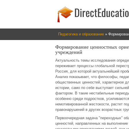
Педагогика и образование
» Формирован
Формирование ценностных орие
учреждений
Актуальность темы исследования определ
переживает процессы глобальной перестр
Россия, для которой актуальнейшей проб
Анализ показывает, что философы, педаг
общественных ценностей, характерное д
истории, само по себе выступает сильн
фактором. В такие нестабильные период
особенно среди подростков, усиливаютс
немотивированной жестокости, растет по
правонарушений в других возрастных гр
Первоочередная задача "переходных" об
ценностей, направленных на выполнение
ценностными ориентациями людей, они не