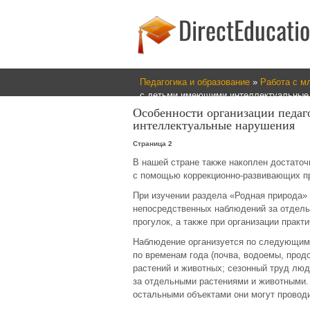
Педагогика и образование
»
Работа с м
с детьми имеющими интеллектуальные
Особенности организации педаг
интеллектуальные нарушения
Страница 2
В нашей стране также накоплен достато
с помощью коррекционно-развивающих п
При изучении раздела «Родная природа» 
непосредственных наблюдений за отдель
прогулок, а также при организации практ
Наблюдение организуется по следующим 
по временам года (почва, водоемы, продо
растений и животных; сезонный труд люд
за отдельными растениями и животными.
остальными объектами они могут проводит