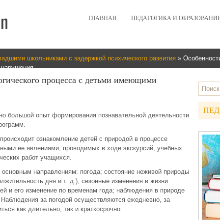
ГЛАВНАЯ
ПЕДАГОГИКА И ОБРАЗОВАНИ
ладшими школьниками с задержкой психического развития
» Особенности
 нарушения
огического процесса с детьми имеющими
ПЕД
чно большой опыт формирования познавательной деятельности
рограмм.
происходит ознакомление детей с природой в процессе
ными ее явлениями, проводимых в ходе экскурсий, учебных
ических работ учащихся.
основным направлениям: погода; состояние неживой природы
лжительность дня и т. д.); сезонные изменения в жизни
ей и его изменение по временам года; наблюдения в природе
 Наблюдения за погодой осуществляются ежедневно, за
ься как длительно, так и краткосрочно.