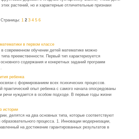
 этих растений, но и характерные отличительные признаки
Страницы:
1
2
3
4
5
6
 математики в первом классе
 в современном обучении детей математике можно
 типа преемственности. Первый тип характеризуется
 основного содержания и конкретных заданий программ
.
ития ребенка
мосвязи с формированием всех психических процессов.
 практический опыт ребенка с самого начала опосредованы
ии речи нуждается в особом подходе. В первые годы жизни
ю истории
ии, делятся на два основных типа, которые соответствуют
 образовательного процесса. 1. Инновации модернизации,
авленный на достижение гарантированных результатов в