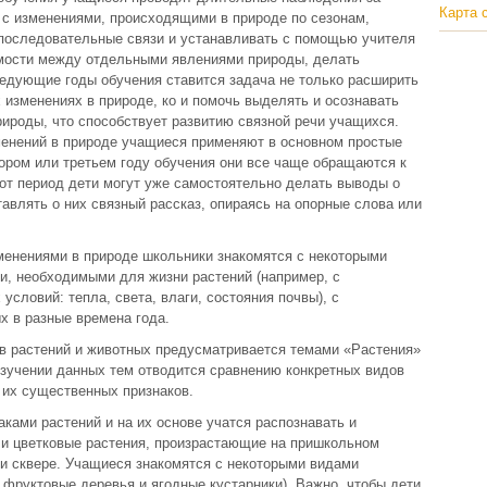
Карта 
 с изменениями, происходящими в природе по сезонам,
последовательные связи и устанавливать с помощью учителя
мости между отдельными явлениями природы, делать
едующие годы обучения ставится задача не только расширить
 изменениях в природе, ко и помочь выделять и осознавать
ироды, что способствует развитию связной речи учащихся.
менений в природе учащиеся применяют в основном простые
ором или третьем году обучения они все чаще обращаются к
т период дети могут уже самостоятельно делать выводы о
влять о них связный рассказ, опираясь на опорные слова или
менениями в природе школьники знакомятся с некоторыми
и, необходимыми для жизни растений (например, с
условий: тепла, света, влаги, состояния почвы), с
х в разные времена года.
ов растений и животных предусматривается темами «Растения»
изучении данных тем отводится сравнению конкретных видов
 их существенных признаков.
ками растений и на их основе учатся распознавать и
 и цветковые растения, произрастающие на пришкольном
 и сквере. Учащиеся знакомятся с некоторыми видами
 фруктовые деревья и ягодные кустарники). Важно, чтобы дети