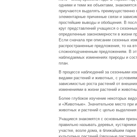
одними и теми же объектами, знакомятся
приучаются выделять преимущественно 
элементарные причинные связи и зависи
простейшие выводы и обобщения. В посл
круг представлений учащихся о сезонных
определенные закономерности в жизни пр
Если сначала при описании сезонных из
распространенные предложения, то на вт
сложноподчиненным предложениям. В это
наблюдаемых изменениях природы и соста
план.
В процессе наблюдений за сезонными из
видами растений и животных, с условиям
зависимостью роста растений от внешних 
изменениями в жизни растений и животны
Более глубокое изучение некоторых вид
и «Животные». Значительное место при 
животных и растений с целью выделения
Учащиеся знакомятся с основными призна
правильно называть деревья, кустарники
участке, возле дома, в ближайшем парке
культурных растений (овощные растения,