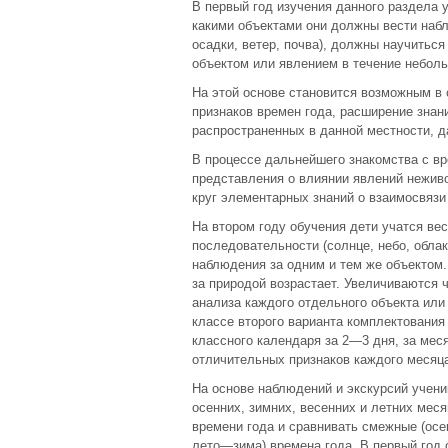
В первый год изучения данного раздела 
какими объектами они должны вести набл
осадки, ветер, почва), должны научитьс
объектом или явлением в течение небол
На этой основе становится возможным в
признаков времен года, расширение знан
распространенных в данной местности, 
В процессе дальнейшего знакомства с в
представления о влиянии явлений неживой
круг элементарных знаний о взаимосвязи
На втором году обучения дети учатся ве
последовательности (солнце, небо, облак
наблюдения за одним и тем же объектом
за природой возрастает. Увеличиваются 
анализа каждого отдельного объекта или я
классе второго варианта комплектовани
классного календаря за 2—3 дня, за мес
отличительных признаков каждого месяца
На основе наблюдений и экскурсий учени
осенних, зимних, весенних и летних мес
времени года и сравнивать смежные (ос
лето—зима) времена года. В первый год