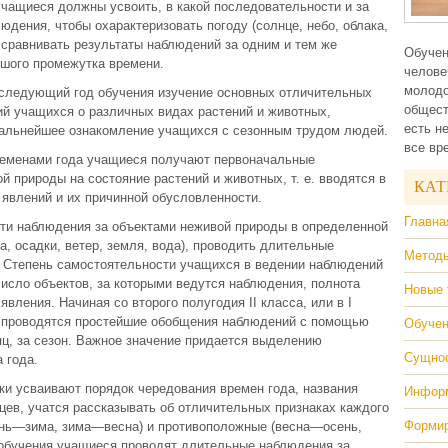
учащиеся должны усвоить, в какой последовательности и за
юдения, чтобы охарактеризовать погоду (солнце, небо, облака,
я сравнивать результаты наблюдений за одним и тем же
Обучен
ьшого промежутка времени.
челове
молодо
 следующий год обучения изучение основных отличительных
общест
ий учащихся о различных видах растений и животных,
есть н
дальнейшее ознакомление учащихся с сезонным трудом людей.
все вр
ременами года учащиеся получают первоначальные
 природы на состояние растений и животных, т. е. вводятся в
КАТ
 явлений и их причинной обусловленности.
Главна
сти наблюдения за объектами неживой природы в определенной
а, осадки, ветер, земля, вода), проводить длительные
Методы
. Степень самостоятельности учащихся в ведении наблюдений
число объектов, за которыми ведутся наблюдения, полнота
Новые 
вления. Начиная со второго полугодия II класса, или в I
я проводятся простейшие обобщения наблюдений с помощью
Обучен
яц, за сезон. Важное значение придается выделению
Сущнос
 года.
ки усваивают порядок чередования времен года, названия
Информ
яцев, учатся рассказывать об отличительных признаках каждого
Формир
ень—зима, зима—весна) и противоположные (весна—осень,
 обучения учащиеся проводят длительные наблюдения за