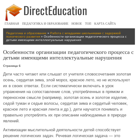
ГЛАВНАЯ
ПЕДАГОГИКА И ОБРАЗОВАНИЕ
НОВОЕ
ТОП
КАРТА САЙТА
Педагогика и образование
»
Работа с младшими школьниками с задержкой
психического развития
» Особенности организации педагогического процесса с
детьми имеющими интеллектуальные нарушения
Особенности организации педагогического процесса с
детьми имеющими интеллектуальные нарушения
Страница 6
Дети часто читают или слышат от учителя словосочетания золотая
осень, сердитая зима, злой мороз, красное лето, но не используют
их в своих ответах. Если систематически включать в урок
упражнения на сопоставление слов, употребленных в прямом и
переносном смысле (например, золотая осень и золотое изделие,
седой туман и седые волосы, сердитая зима и сердитый человек,
красное лето и красная лента и др.), дети научатся понимать и
правильно употреблять их при описании наблюдаемых в природе
явлений.
Активизации мыслительной деятельности детей способствует
решение логических задач. Речевая логическая задача — это