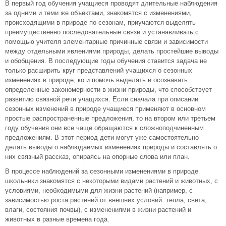
В первый год обучения учащиеся проводят длительные наблюдения
за одними и теми же объектами, знакомятся с изменениями,
происходящими в природе по сезонам, приучаются выделять
преимущественно последовательные связи и устанавливать с
помощью учителя элементарные причинные связи и зависимости
между отдельными явлениями природы, делать простейшие выводы
и обобщения. В последующие годы обучения ставится задача не
только расширить круг представлений учащихся о сезонных
изменениях в природе, ко и помочь выделять и осознавать
определенные закономерности в жизни природы, что способствует
развитию связной речи учащихся. Если сначала при описании
сезонных изменений в природе учащиеся применяют в основном
простые распространенные предложения, то на втором или третьем
году обучения они все чаще обращаются к сложноподчиненным
предложениям. В этот период дети могут уже самостоятельно
делать выводы о наблюдаемых изменениях природы и составлять о
них связный рассказ, опираясь на опорные слова или план.
В процессе наблюдений за сезонными изменениями в природе
школьники знакомятся с некоторыми видами растений и животных, с
условиями, необходимыми для жизни растений (например, с
зависимостью роста растений от внешних условий: тепла, света,
влаги, состояния почвы), с изменениями в жизни растений и
животных в разные времена года.