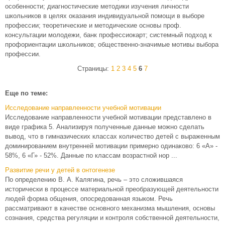
особенности; диагностические методики изучения личности
школьников в целях оказания индивидуальной помощи в выборе
профессии; теоретические и методические основы проф.
консультации молодежи, банк профессиокарт; системный подход к
профориентации школьников; общественно-значимые мотивы выбора
профессии.
Страницы:
1
2
3
4
5
6
7
Еще по теме:
Исследование направленности учебной мотивации
Исследование направленности учебной мотивации представлено в
виде графика 5. Анализируя полученные данные можно сделать
вывод, что в гимназических классах количество детей с выраженным
доминированием внутренней мотивации примерно одинаково: 6 «А» -
58%, 6 «Г» - 52%. Данные по классам возрастной нор ...
Развитие речи у детей в онтогенезе
По определению В. А. Калягина, речь – это сложившаяся
исторически в процессе материальной преобразующей деятельности
людей форма общения, опосредованная языком. Речь
рассматривают в качестве основного механизма мышления, основы
сознания, средства регуляции и контроля собственной деятельности,