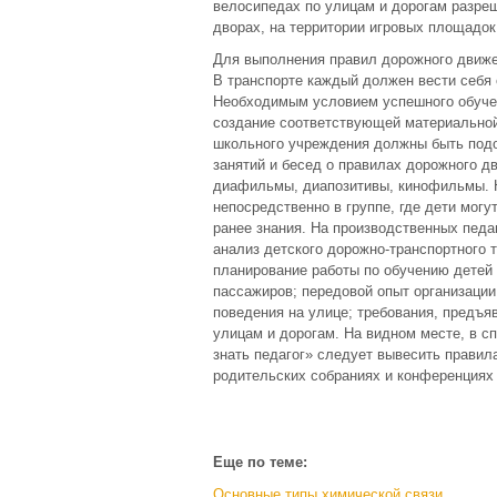
велосипедах по улицам и дорогам разреш
дворах, на территории игровых площадок
Для выполнения правил дорожного движе
В транспорте каждый должен вести себя
Необходимым условием успешного обуче
создание соответствующей материальной
школьного учреждения должны быть подо
занятий и бесед о правилах дорожного дв
диафильмы, диапозитивы, кинофильмы. 
непосредственно в группе, где дети могу
ранее знания. На производственных педа
анализ детского дорожно-транспортного т
планирование работы по обучению детей
пассажиров; передовой опыт организации
поведения на улице; требования, предъя
улицам и дорогам. На видном месте, в 
знать педагог» следует вывесить правил
родительских собраниях и конференциях
Еще по теме:
Основные типы химической связи