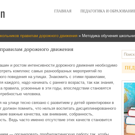
ГЛАВНАЯ
ПЕДАГОГИКА И ОБРАЗОВАНИ
кольников правилам дорожного движения
» Методика обучения школьни
 правилам дорожного движения
машин и ростом интенсивности дорожного движения необходимо
ПЕД
треть комплекс самых разнообразных мероприятий по
ого поведения на улицах. Знакомить с этими правилами,
 каждого, надо начинать с раннего возраста, так как знания,
 а правила, усвоенные в эти годы, впоследствии становятся
отребностью человека.
 на улице тесно связано с развитием у детей ориентировки в
ог должен помнить, что нельзя воспитать дисциплинированного
акие важные качества, как внимание, собранность,
сть. Ведь часто именно отсутствие этих качеств становится
ием — организовать профилактическую работу так, чтобы