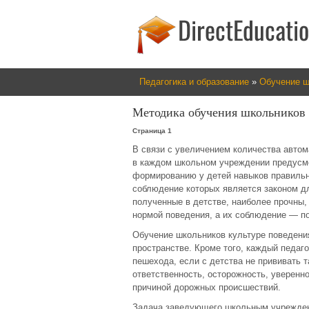
Педагогика и образование
»
Обучение ш
Методика обучения школьников
Страница 1
В связи с увеличением количества авто
в каждом школьном учреждении предусмо
формированию у детей навыков правильн
соблюдение которых является законом для
полученные в детстве, наиболее прочны,
нормой поведения, а их соблюдение — п
Обучение школьников культуре поведения
пространстве. Кроме того, каждый педаг
пешехода, если с детства не прививать т
ответственность, осторожность, уверенно
причиной дорожных происшествий.
Задача заведующего школьным учрежден