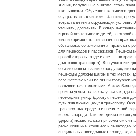
знания, полученные в школе, стали про
школьниками. Обучение школьников дис
осуществлять в системе. Занятия, прогу
возраста детей и окружающих условий. 
уточнять, дополнять. В совершенствован
игровой деятельности детей, в которой 
умение применять эти знания на практи
обстановке, ее изменениях, правильно р
для пешеходов и пассажиров: Пешеходам
правой стороны, а где их нет,— по краю 
движению транспорта). Все участники д
ее изменениям; взаимно предупредительн
пешеходы должны шагом в тех местах, гд
перекрестках улиц по линии тротуаров и
пользоваться только ими. Автомобильную
прямым углом только на участках, где о
переходить улицу (дорогу), пешеходы до
путь приближающемуся транспорту. Особ
транспортных средств и препятствий, ог
всегда спереди. Там, где движение регу
(дороги) можно только при зеленом сигн
регулировщика, стоящего к пешеходам бо
специальных посадочных площадках, а там