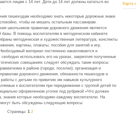
ается лицам с 14 лет. Дети до 14 лет должны кататься во
Карта 
.
ния пешеходам необходимо знать некоторые дорожные знаки.
 спокойно, чтобы не мешать остальным пассажирам.
ния школьников правилам дорожного движения является
 базы. В помощь воспитателям в методическом кабинете
браны методическая и художественная литература, конспекты
ижения, картины, плакаты, пособия для занятий и игр,
Необходимый материал постепенно накапливается и
т свободно использовать его на уроках, закрепляя полученные
гогических совещаниях следует обсуждать такие вопросы:
равматизма в районе (городе, поселке); организация и
 правилам дорожного движения; обязанности пешеходов и
 работы с детьми по привитию им навыков культурного
вляемые к воспитателям при передвижении с группой детей по
специально оформленном уголке под рубрикой «Что должен
а, знание которых необходимо каждому воспитателю. На
 могут быть обсуждены следующие вопросы:
Страницы:
1
2