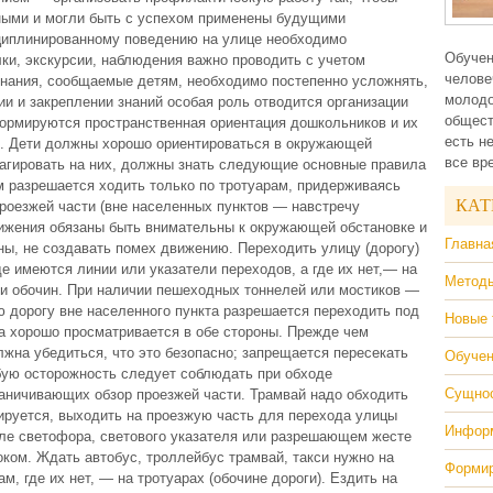
чными и могли быть с успехом применены будущими
циплинированному поведению на улице необходимо
Обучен
лки, экскурсии, наблюдения важно проводить с учетом
челове
Знания, сообщаемые детям, необходимо постепенно усложнять,
молодо
ии и закреплении знаний особая роль отводится организации
общест
формируются пространственная ориентация дошкольников и их
есть н
ке. Дети должны хорошо ориентироваться в окружающей
все вр
еагировать на них, должны знать следующие основные правила
 разрешается ходить только по тротуарам, придерживаясь
КАТ
проезжей части (вне населенных пунктов — навстречу
вижения обязаны быть внимательны к окружающей обстановке и
Главна
ы, не создавать помех движению. Переходить улицу (дорогу)
е имеются линии или указатели переходов, а где их нет,— на
Методы
ли обочин. При наличии пешеходных тоннелей или мостиков —
 дорогу вне населенного пункта разрешается переходить под
Новые 
на хорошо просматривается в обе стороны. Прежде чем
лжна убедиться, что это безопасно; запрещается пересекать
Обучен
ую осторожность следует соблюдать при обходе
Сущнос
раничивающих обзор проезжей части. Трамвай надо обходить
лируется, выходить на проезжую часть для перехода улицы
Информ
але светофора, светового указателя или разрешающем жесте
ком. Ждать автобус, троллейбус трамвай, такси нужно на
Формир
, где их нет, — на тротуарах (обочине дороги). Ездить на