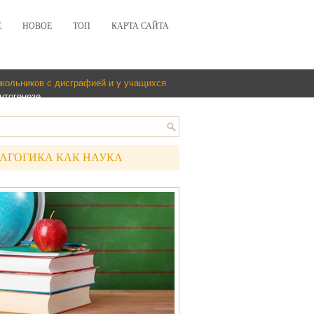
Е
НОВОЕ
ТОП
КАРТА САЙТА
кольников с дисграфией и у учащихся
нтогенезе
АГОГИКА КАК НАУКА