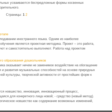
ельных усваиваются беспредложные формы косвенных
орительного.
Страницы:
1
2
этапе
подавании иностранного языка. Одним из наиболее
обучения является проектная методика. Проект – это работа,
уют и самостоятельно выполняют. Работа над проектом
го образования дошкольников
ика оказывает ничем не заменимое воздействие на обогащение
я и развития музыкальных способностей на основе природных
ой культуры, творческой активности от простейших форм к
ся новшество, инновация, инновационный процесс,
аяся для конкретного лица новой; - средство (новый метод).
огическое новшество как содержание возможных изменений,