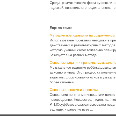
Среди грамматических форм существит
падежей: винительного, родительного, тв
Еще по теме:
Методики преподавания на современном 
Использование проектной методики в пре
действенных и результатирвных методов 
которую ученики самостоятельно планир
базируется на разных метода ...
Основные задачи и принципы музыкально
Музыкальное развитие ребёнка-дошкольн
духовного мира. Это процесс становлени
задатков, формирования основ музыкальн
более сложным ...
Основные понятия инноватики
Основными понятиями инноватики являют
нововведение. Новшество: - идея, являющ
Р.Н.Юсуфбекова охарактеризовала педаг
ведущих к ранее не изве ...