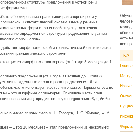
 определенной структуры предложения в устной речи
кие формы слов.
Обучен
работе «Формирование правильной разговорной речи у
челове
огической и синтаксической систем языка у ребенка
молодо
оявление новых форм слов способствует усложнению
общест
ользование определенной структуры предложения в устной
есть н
тические формы слов».
все вр
модействия морфологической и грамматической систем языка
вания грамматического строя речи.
КАТ
стоящих из аморфных слов-корней (от 1 года 3 месяцев до 1
Главна
Методы
словного предложения (от 1 года 3 месяцев до 1 года 8
зует лишь отдельные слова в роли предложения. Для
Новые 
ебенок часто использует жесты, интонацию. Первые слова не
мы – это аморфные слова-корни. Основную часть слов
Обучен
ие названия лиц, предметов, звукоподражания (бух, би-би,
Сущнос
ка в числе первых слов А. Н. Гвоздев, Н. С. Жукова, Ф. А.
Информ
Формир
сяцев – 1 год 10 месяцев) – этап предложений из нескольких