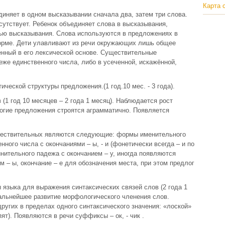
Карта 
диняет в одном высказывании сначала два, затем три слова.
утствует. Ребенок объединяет слова в высказывания,
тью высказывания. Слова используются в предложениях в
орме. Дети улавливают из речи окружающих лишь общее
нный в его лексической основе. Существительные
же единственного числа, либо в усеченной, искажённой,
ической структуры предложения.(1 год.10 мес. - 3 года).
1 год 10 месяцев – 2 года 1 месяц). Наблюдается рост
ногие предложения строятся аграмматично. Появляется
ествительных являются следующие: формы именительного
ного числа с окончаниями – ы, - и (фонетически всегда – и по
нительного падежа с окончанием – у, иногда появляются
 – ы, окончание – е для обозначения места, при этом предлог
языка для выражения синтаксических связей слов (2 года 1
дальнейшее развитие морфологического членения слов.
других в пределах одного синтаксического значения: «лоской»
пят). Появляются в речи суффиксы – ок, - чик .