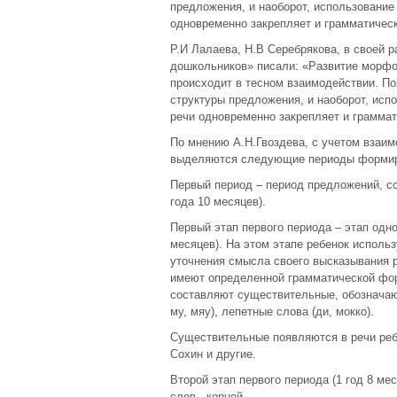
предложения, и наоборот, использование
одновременно закрепляет и грамматичес
Р.И Лалаева, Н.В Серебрякова, в своей 
дошкольников» писали: «Развитие морфол
происходит в тесном взаимодействии. П
структуры предложения, и наоборот, исп
речи одновременно закрепляет и грамма
По мнению А.Н.Гвоздева, с учетом взаи
выделяются следующие периоды формиро
Первый период – период предложений, со
года 10 месяцев).
Первый этап первого периода – этап одно
месяцев). На этом этапе ребенок исполь
уточнения смысла своего высказывания р
имеют определенной грамматической фор
составляют существительные, обозначающ
му, мяу), лепетные слова (ди, мокко).
Существительные появляются в речи ребен
Сохин и другие.
Второй этап первого периода (1 год 8 ме
слов - корней.