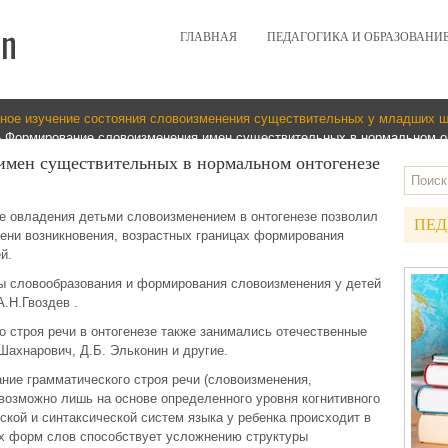
ГЛАВНАЯ
ПЕДАГОГИКА И ОБРАЗОВАНИ
ное изучение состояния словоизменения существительных у младших ш
 Формирование словоизменения имен существительных в нормальном о
имен существительных в нормальном онтогенезе
е овладения детьми словоизменением в онтогенезе позволил
ПЕД
ени возникновения, возрастных границах формирования
й.
ы словообразования и формирования словоизменения у детей
.Н.Гвоздев .
 строя речи в онтогенезе также занимались отечественные
Шахнарович, Д.Б. Эльконин и другие.
ние грамматического строя речи (словоизменения,
возможно лишь на основе определенного уровня когнитивного
ской и синтаксической систем языка у ребенка происходит в
х форм слов способствует усложнению структуры