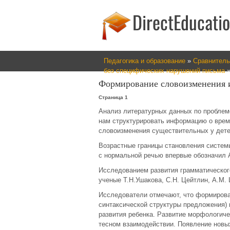
Педагогика и образование
»
Сравнитель
без специфических нарушений письма
»
Формирование словоизменения 
Страница 1
Анализ литературных данных по проблем
нам структурировать информацию о врем
словоизменения существительных у дете
Возрастные границы становления систем
с нормальной речью впервые обозначил А
Исследованием развития грамматического
ученые Т.Н.Ушакова, С.Н. Цейтлин, А.М. 
Исследователи отмечают, что формирова
синтаксической структуры предложения) 
развития ребенка. Развитие морфологиче
тесном взаимодействии. Появление новы