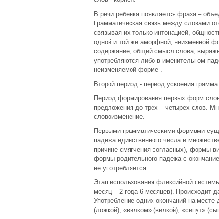
В речи ребенка появляется фраза – объе
Грамматическая связь между словами отс
связывая их только интонацией, общнос
одной и той же аморфной, неизменной ф
содержание, общий смысл слова, выраже
употребляются либо в именительном паде
неизменяемой форме .
Второй период - период усвоения граммат
Период формирования первых форм слов (
предложения до трех – четырех слов. М
словоизменение.
Первыми грамматическими формами сущ
падежа единственного числа и множествен
причине смягчения согласных), формы ви
формы родительного падежа с окончанием
не употребляется.
Этап использования флексийной системы 
месяц – 2 года 6 месяцев). Происходит 
Употребление одних окончаний на месте 
(ложкой), «вилком» (вилкой), «сипут» (сы