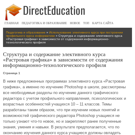
ГЛАВНАЯ
ПЕДАГОГИКА И ОБРАЗОВАНИЕ
НОВОЕ
ТОП
КАРТА САЙТА
Педагогика и образование
»
Использование элективного курса при построении
профильного курса информатики
» Структура и содержание элективного курса
«Растровая графика» в зависимости от содержания информационно-
технологического профиля
Структура и содержание элективного курса
«Растровая графика» в зависимости от содержания
информационно-технологического профиля
Страница 1
В ниже предложенных программах элективного курса «Растровая
графика», а именно по изучению Photoshop в школе, рассмотрены
все необходимые разделы по изучению данного графического
редактора с учетом профильного направления, психологических и
возрастных особенностей учащихся 10 – 11 классов. Темы
разработаны таким образом, что при изучении новых понятий и
возможностей графического редактора Photoshop учащиеся не
только узнают что-то новое, но и закрепляют ранее полученные
знания, умения и навыки. В результате предполагается, что по
окончанию изучения данного курса учащиеся должны овладеть