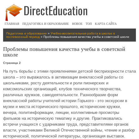
ГЛАВНАЯ
ПЕДАГОГИКА И ОБРАЗОВАНИЕ
НОВОЕ
ТОП
КАРТА САЙТА
Педагогика и образование
»
Учебно-воспитательная работа в школах в
послевоенный период
» Проблемы повышения качества учебы в советской школе
Проблемы повышения качества учебы в советской
школе
Страница 2
На путь борьбы с этими проявлениями детской беспризорности стала
школа – это выражалось в активизации внеклассной работы со
школьниками, росту деятельности и роли пионерских и
комсомольских организаций, клубов технического творчества,
различных кружков, самодеятельности. Разнообразие форм
внеклассной работы учителей истории Горького - это экскурсии в
музеи и места исторического прошлого, исторические кружки,
вечера, политинформации, лекции, коллективные просмотры
фильмов на историческую тематику и другие. Практиковались
встречи учащихся с ударниками труда, представителями органов
власти, участниками Великой Отечественной войны, чтение и разбор
исторической, политической литературы, организация выставок.