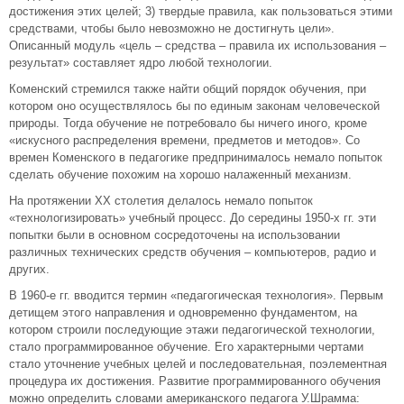
достижения этих целей; 3) твердые правила, как пользоваться этими
средствами, чтобы было невозможно не достигнуть цели».
Описанный модуль «цель – средства – правила их использования –
результат» составляет ядро любой технологии.
Коменский стремился также найти общий порядок обучения, при
котором оно осуществлялось бы по единым законам человеческой
природы. Тогда обучение не потребовало бы ничего иного, кроме
«искусного распределения времени, предметов и методов». Со
времен Коменского в педагогике предпринималось немало попыток
сделать обучение похожим на хорошо налаженный механизм.
На протяжении XX столетия делалось немало попыток
«технологизировать» учебный процесс. До середины 1950-х гг. эти
попытки были в основном сосредоточены на использовании
различных технических средств обучения – компьютеров, радио и
других.
В 1960-е гг. вводится термин «педагогическая технология». Первым
детищем этого направления и одновременно фундаментом, на
котором строили последующие этажи педагогической технологии,
стало программированное обучение. Его характерными чертами
стало уточнение учебных целей и последовательная, поэлементная
процедура их достижения. Развитие программированного обучения
можно определить словами американского педагога У.Шрамма: