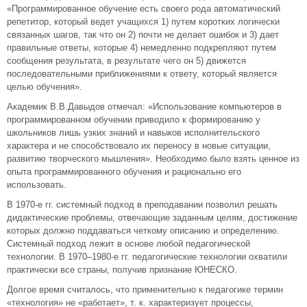
«Программированное обучение есть своего рода автоматический
репетитор, который ведет учащихся 1) путем коротких логически
связанных шагов, так что он 2) почти не делает ошибок и 3) дает
правильные ответы, которые 4) немедленно подкрепляют путем
сообщения результата, в результате чего он 5) движется
последовательными приближениями к ответу, который является
целью обучения».
Академик В.В.Давыдов отмечал: «Использование компьютеров в
программированном обучении приводило к формированию у
школьников лишь узких знаний и навыков исполнительского
характера и не способствовало их переносу в новые ситуации,
развитию творческого мышления». Необходимо было взять ценное из
опыта программированного обучения и рационально его
использовать.
В 1970-е гг. системный подход в преподавании позволил решать
дидактические проблемы, отвечающие заданным целям, достижение
которых должно поддаваться четкому описанию и определению.
Системный подход лежит в основе любой педагогической
технологии. В 1970–1980-е гг. педагогические технологии охватили
практически все страны, получив признание ЮНЕСКО.
Долгое время считалось, что применительно к педагогике термин
«технология» не «работает», т. к. характеризует процессы,