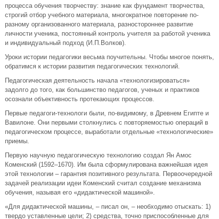
процесса обучения творчеству: знание как фундамент творчества,
строгий отбор учебного материала, многократное повторение по-
разному организованного материала, разностороннее развитие
личности ученика, постоянный контроль учителя за работой ученика
и индивидуальный подход (И.П.Волков).
Уроки истории педагогики весьма поучительны. Чтобы многое понять,
обратимся к истории развития педагогических технологий.
Педагогическая деятельность начала «технологизироваться»
задолго до того, как большинство педагогов, ученых и практиков
осознали объективность протекающих процессов.
Первые педагоги-технологи были, по-видимому, в Древнем Египте и
Вавилоне. Они первыми столкнулись с повторяемостью операций в
педагогическом процессе, выработали отдельные «технологические»
приемы.
Первую научную педагогическую технологию создал Ян Амос
Коменский (1592–1670). Им была сформулирована важнейшая идея
этой технологии – гарантия позитивного результата. Первоочередной
задачей реализации идеи Коменский считал создание механизма
обучения, называя его «дидактической машиной».
«Для дидактической машины, – писал он, – необходимо отыскать: 1)
твердо уставленные цели; 2) средства, точно приспособленные для