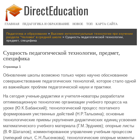
ГЛАВНАЯ
ПЕДАГОГИКА И ОБРАЗОВАНИЕ
НОВОЕ
ТОП
КАРТА САЙТА
Педагогика и образование
»
Высокие интеллектуальные технологии при изучении
раздела "Человек" в средней школе
» Сущность педагогической технологии,
предмет, специфика
Сущность педагогической технологии, предмет,
специфика
Страница 1
Обновление школы возможно только через научно обоснованное
совершенствование педагогических технологий, которое стало одной
из важнейших проблем педагогической науки и практики.
На сегодня ученые-дидактики и учителя-новаторы разработали
оптимизационную технологию организации учебного процесса на
уроке (Ю.К.Бабанский); технологический процесс поэтапного
формирования умственных действий (Н.Р.Талызина); основные
технологические приемы укрупнения дидактических единиц усвоения
математического учебного материала (Г.М.Эрдниев); опорные листы
(В.Ф.Шаталов); комментированное управление учебным процессом
(липецкий опыт, С.Н.Лысенкова); технологические опорные моменты