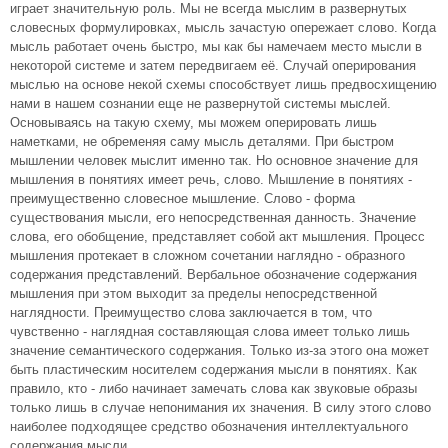
играет значительную роль. Мы не всегда мыслим в развернутых
словесных формулировках, мысль зачастую опережает слово. Когда
мысль работает очень быстро, мы как бы намечаем место мысли в
некоторой системе и затем передвигаем её. Случай оперирования
мыслью на основе некой схемы способствует лишь предвосхищению
нами в нашем сознании еще не развернутой системы мыслей.
Основываясь на такую схему, мы можем оперировать лишь
наметками, не обременяя саму мысль деталями. При быстром
мышлении человек мыслит именно так. Но основное значение для
мышления в понятиях имеет речь, слово. Мышление в понятиях -
преимущественно словесное мышление. Слово - форма
существования мысли, его непосредственная данность. Значение
слова, его обобщение, представляет собой акт мышления. Процесс
мышления протекает в сложном сочетании наглядно - образного
содержания представлений. Вербальное обозначение содержания
мышления при этом выходит за пределы непосредственной
наглядности. Преимущество слова заключается в том, что
чувственно - наглядная составляющая слова имеет только лишь
значение семантического содержания. Только из-за этого она может
быть пластическим носителем содержания мысли в понятиях. Как
правило, кто - либо начинает замечать слова как звуковые образы
только лишь в случае непонимания их значения. В силу этого слово
наиболее подходящее средство обозначения интеллектуального
содержания мысли.