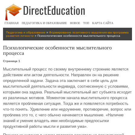
ГЛАВНАЯ
ПЕДАГОГИКА И ОБРАЗОВАНИЕ
НОВОЕ
ТОП
КАРТА САЙТА
Педагогика и образование
»
Формирование позитивного мышления как программа
развития личности
» Психологические особенности мыслительного процесса
Психологические особенности мыслительного
процесса
Страница 1
Мыслительный процесс по своему внутреннему строению является
действием или актом деятельности. Направлен он на решение
определенной задачи. Задача эта заключает в себе цель для
мыслительной деятельности индивида, соотнесенную с условиями,
которыми она задана. Реальный мыслительный акт субъекта исходит
из различных мотивов. Моментом начала мыслительного процесса
является проблемная ситуация. Тогда же и появляется потребность
что-то понять. Удивление или недоумение, противоречие, вопрос или
проблема это то, с чего обычно начинается мышление. «Наличие
знаний и умение владеть ими необходимые предпосылки
продуктивной работы мысли и развития ума».