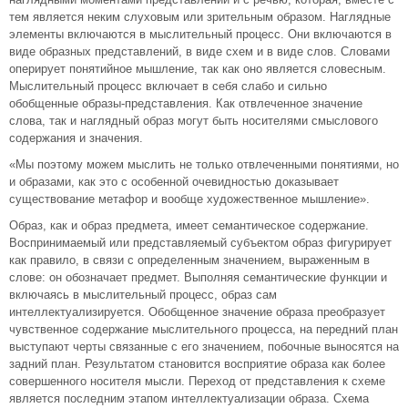
тем является неким слуховым или зрительным образом. Наглядные
элементы включаются в мыслительный процесс. Они включаются в
виде образных представлений, в виде схем и в виде слов. Словами
оперирует понятийное мышление, так как оно является словесным.
Мыслительный процесс включает в себя слабо и сильно
обобщенные образы-представления. Как отвлеченное значение
слова, так и наглядный образ могут быть носителями смыслового
содержания и значения.
«Мы поэтому можем мыслить не только отвлеченными понятиями, но
и образами, как это с особенной очевидностью доказывает
существование метафор и вообще художественное мышление».
Образ, как и образ предмета, имеет семантическое содержание.
Воспринимаемый или представляемый субъектом образ фигурирует
как правило, в связи с определенным значением, выраженным в
слове: он обозначает предмет. Выполняя семантические функции и
включаясь в мыслительный процесс, образ сам
интеллектуализируется. Обобщенное значение образа преобразует
чувственное содержание мыслительного процесса, на передний план
выступают черты связанные с его значением, побочные выносятся на
задний план. Результатом становится восприятие образа как более
совершенного носителя мысли. Переход от представления к схеме
является последним этапом интеллектуализации образа. Схема