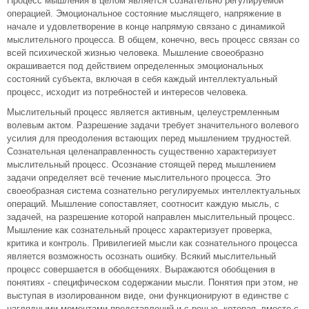
Процесс мышления в целом является сознательно регулируемой
операцией. Эмоциональное состояние мыслящего, напряжение в
начале и удовлетворение в конце напрямую связано с динамикой
мыслительного процесса. В общем, конечно, весь процесс связан со
всей психической жизнью человека. Мышление своеобразно
окрашивается под действием определенных эмоциональных
состояний субъекта, включая в себя каждый интеллектуальный
процесс, исходит из потребностей и интересов человека.
Мыслительный процесс является активным, целеустремленным
волевым актом. Разрешение задачи требует значительного волевого
усилия для преодоления встающих перед мышлением трудностей.
Сознательная целенаправленность существенно характеризует
мыслительный процесс. Осознание стоящей перед мышлением
задачи определяет всё течение мыслительного процесса. Это
своеобразная система сознательно регулируемых интеллектуальных
операций. Мышление сопоставляет, соотносит каждую мысль, с
задачей, на разрешение которой направлен мыслительный процесс.
Мышление как сознательный процесс характеризует проверка,
критика и контроль. Привилегией мысли как сознательного процесса
является возможность осознать ошибку. Всякий мыслительный
процесс совершается в обобщениях. Выражаются обобщения в
понятиях - специфическом содержании мысли. Понятия при этом, не
выступая в изолированном виде, они функционируют в единстве с
наглядными моментами представлений и с речью, которая, вместе с