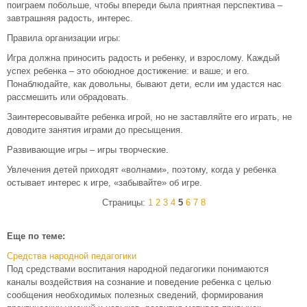
поиграем побольше, чтобы впереди была приятная перспектива –
завтрашняя радость, интерес.
Правила организации игры:
Игра должна приносить радость и ребенку, и взрослому. Каждый
успех ребенка – это обоюдное достижение: и ваше; и его.
Понаблюдайте, как довольны, бывают дети, если им удастся нас
рассмешить или обрадовать.
Заинтересовывайте ребенка игрой, но не заставляйте его играть, не
доводите занятия играми до пресыщения.
Развивающие игры – игры творческие.
Увлечения детей приходят «волнами», поэтому, когда у ребенка
остывает интерес к игре, «забывайте» об игре.
Страницы:
1
2
3
4
5
6
7
8
Еще по теме:
Средства народной педагогики
Под средствами воспитания народной педагогики понимаются
каналы воздействия на сознание и поведение ребенка с целью
сообщения необходимых полезных сведений, формирования