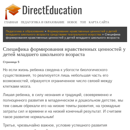
ГЛАВНАЯ
ПЕДАГОГИКА И ОБРАЗОВАНИЕ
НОВОЕ
ТОП
КАРТА САЙТА
Педагогика и образование
»
Формирование нравственных ценностей у детей
младшего школьного возраста средствами театрального искусства
» Специфика
формирования нравственных ценностей у детей младшего школьного возраста
Специфика формирования нравственных ценностей у
детей младшего школьного возраста
Страница 5
Но если жизнь ребенка сведена к убогости биологического
существования, то реализуется лишь небольшая часть его
возможностей, образуется ограниченное число связей между
клетками мозга.
Лишая ребенка, в силу незнания и традиций, своевременно и
полноценного развития в младенческом и дошкольном детстве, мы
тем самым обрекали его на низкие темпы развития, на громадные
затраты сил и времени и на низкий конечный результат. И считаем
такое развитие нормальным!
Третье, чрезвычайно важное, условие успешного развития