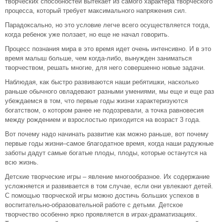
творческих способностей вытекает из самого характера творческого
процесса, который требует максимального напряжения сил.
Парадоксально, но это условие легче всего осуществляется тогда,
когда ребенок уже ползает, но еще не начал говорить.
Процесс познания мира в это время идет очень интенсивно. И в это
время малыш больше, чем когда-либо, вынужден заниматься
творчеством, решать многие, для него совершенно новые задачи.
Наблюдая, как быстро развиваются наши ребятишки, насколько
раньше обычного овладевают разными умениями, мы еще и еще раз
убеждаемся в том, что первые годы жизни характеризуются
богатством, о котором ранее не подозревали, а точка равновесия
между рождением и взрослостью приходится на возраст 3 года.
Вот почему надо начинать развитие как можно раньше, вот почему
первые годы жизни–самое благодатное время, когда наши радужные
заботы дадут самые богатые плоды, плоды, которые останутся на
всю жизнь.
Детские творческие игры – явление многообразное. Их содержание
усложняется и развивается в том случае, если они увлекают детей.
С помощью творческой игры можно достичь больших успехов в
воспитательно-образовательной работе с детьми. Детское
творчество особенно ярко проявляется в играх-драматизациях.