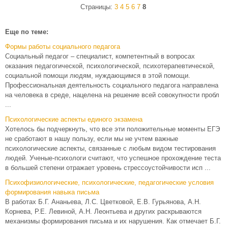
Страницы:
3
4
5
6
7
8
Еще по теме:
Формы работы социального педагога
Социальный педагог – специалист, компетентный в вопросах
оказания педагогической, психологической, психотерапевтической,
социальной помощи людям, нуждающимся в этой помощи.
Профессиональная деятельность социального педагога направлена
на человека в среде, нацелена на решение всей совокупности пробл
...
Психологические аспекты единого экзамена
Хотелось бы подчеркнуть, что все эти положительные моменты ЕГЭ
не сработают в нашу пользу, если мы не учтем важные
психологические аспекты, связанные с любым видом тестирования
людей. Ученые-психологи считают, что успешное прохождение теста
в большей степени отражает уровень стрессоустойчивости исп ...
Психофизиологические, психологические, педагогические условия
формирования навыка письма
В работах Б.Г. Ананьева, Л.С. Цветковой, Е.В. Гурьянова, А.Н.
Корнева, Р.Е. Левиной, А.Н. Леонтьева и других раскрываются
механизмы формирования письма и их нарушения. Как отмечает Б.Г.