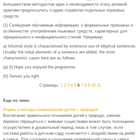
большинством методистов идея о необходимости этапу речевой
практики предпосылать стадию отработки отдельных языковых
средств.
(1) Сообщение обучаемым информации: о формальных признаках и
особенностях употребления языковых средств, характерных для
официального и неофициального стилей. Например:
a) Informal style is characterised by extensive use of elliptical sentences.
Usually the initial elements of a sentence are elided; the most
characteristic cases here are as follows:
(a) (I) Hope you enjoyed the programme,
(It) Serves you right.
Страницы:
1
2
3
4
5
6
7
8
9
10
11
Еще по теме:
Формы и методы ознакомления детей с природой
Воспитание правильного отношения детей к природе, умение
бережно обращаться с живыми существами может быть полноценно
осуществлено в дошкольный период лишь в том случае, если
система работы в детском саду сочетается с воздействием на ребят
в семье. Для создания и улучшения развивающей среды в семье ...