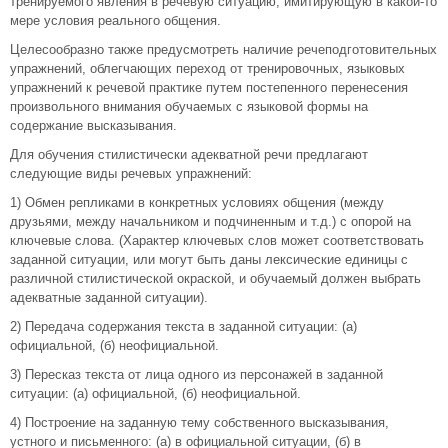
тренируемого явления в речевую ситуацию, имитирующую в какой-то
мере условия реального общения.
Целесообразно также предусмотреть наличие речеподготовительных
упражнений, облегчающих переход от тренировочных, языковых
упражнений к речевой практике путем постепенного перенесения
произвольного внимания обучаемых с языковой формы на
содержание высказывания.
Для обучения стилистически адекватной речи предлагают
следующие виды речевых упражнений:
1) Обмен репликами в конкретных условиях общения (между
друзьями, между начальником и подчиненным и т.д.) с опорой на
ключевые слова. (Характер ключевых слов может соответствовать
заданной ситуации, или могут быть даны лексические единицы с
различной стилистической окраской, и обучаемый должен выбрать
адекватные заданной ситуации).
2) Передача содержания текста в заданной ситуации: (а)
официальной, (б) неофициальной.
3) Пересказ текста от лица одного из персонажей в заданной
ситуации: (а) официальной, (б) неофициальной.
4) Построение на заданную тему собственного высказывания,
устного и письменного: (а) в официальной ситуации, (б) в