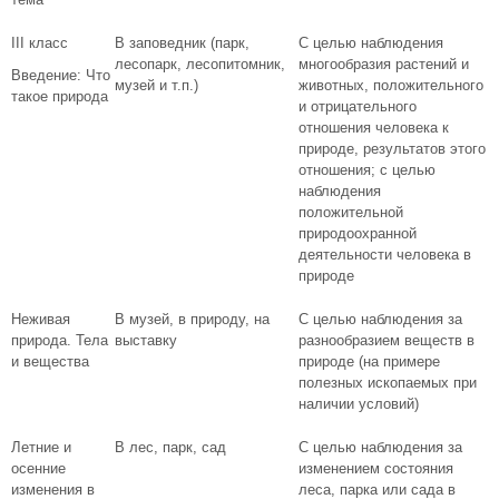
III класс
В заповедник (парк,
С целью наблюдения
лесопарк, лесопитомник,
многообразия растений и
Введение: Что
музей и т.п.)
животных, положительного
такое природа
и отрицательного
отношения человека к
природе, результатов этого
отношения; с целью
наблюдения
положительной
природоохранной
деятельности человека в
природе
Неживая
В музей, в природу, на
С целью наблюдения за
природа. Тела
выставку
разнообразием веществ в
и вещества
природе (на примере
полезных ископаемых при
наличии условий)
Летние и
В лес, парк, сад
С целью наблюдения за
осенние
изменением состояния
изменения в
леса, парка или сада в