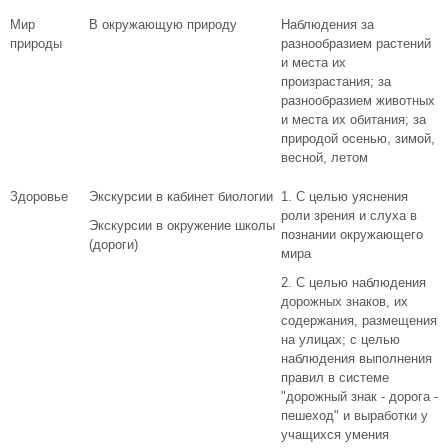
Мир
В окружающую природу
Наблюдения за
природы
разнообразием растений
и места их
произрастания; за
разнообразием животных
и места их обитания; за
природой осенью, зимой,
весной, летом
Здоровье
Экскурсии в кабинет биологии
1. С целью уяснения
роли зрения и слуха в
Экскурсии в окружение школы
познании окружающего
(дороги)
мира
2. С целью наблюдения
дорожных знаков, их
содержания, размещения
на улицах; с целью
наблюдения выполнения
правил в системе
"дорожный знак - дорога -
пешеход" и выработки у
учащихся умения