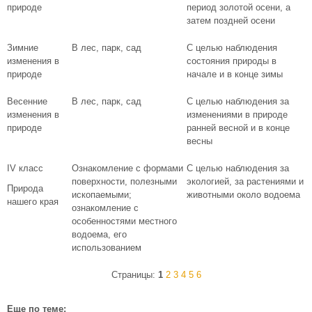
природе
период золотой осени, а
затем поздней осени
Зимние
В лес, парк, сад
С целью наблюдения
изменения в
состояния природы в
природе
начале и в конце зимы
Весенние
В лес, парк, сад
С целью наблюдения за
изменения в
изменениями в природе
природе
ранней весной и в конце
весны
IV класс
Ознакомление с формами
С целью наблюдения за
поверхности, полезными
экологией, за растениями и
Природа
ископаемыми;
животными около водоема
нашего края
ознакомление с
особенностями местного
водоема, его
использованием
Страницы:
1
2
3
4
5
6
Еще по теме: