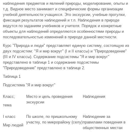
наблюдения предметов и явлений природы, моделирование, опыты и
т.д. Видное место занимают и специфические формы организации
учебной деятельности учащихся. Это экскурсии, учебные прогулки,
фиксация результатов наблюдений и т.п. Наблюдения в природе
ведутся по заданиям учебников и учителя. Порядок и конкретные
объекты для наблюдений определяются особенностями природы и
последовательностью изменений в природе данной местности.
Курс "Природа и люди" представляет единую систему, состоящую из
двух подсистем: "Я и мир вокруг" (I и II классы) и "Природоведение"
(III и IV классы). Содержание подсистемы "Я и мир вокруг"
представлено в таблице 1 и содержание подсистемы
"Природоведение" представлено в таблице 2.
Таблица 1
Подсистема "Я и мир вокруг"
Класс;
Место и цель проведения
Наблюдения
экскурсии
тема
I класс
По школе, по пришкольному
Наблюдение за
участку, по микрорайону (селу)
правилами поведения в
Мир людей
общественных местах