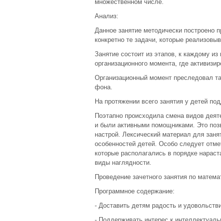
множественном числе.
Анализ:
Данное занятие методически построено п
конкретно те задачи, которые реализовыв
Занятие состоит из этапов, к каждому из
организационного момента, где активизи
Организационный момент преследовал та
фона.
На протяжении всего занятия у детей по
Поэтапно происходила смена видов деят
и были активными помощниками. Это поз
настрой. Лексический материал для заня
особенностей детей. Особо следует отме
которые располагались в порядке нараст
виды наглядности.
Проведение зачетного занятия по матема
Программное содержание:
- Доставить детям радость и удовольств
- Поддерживать интерес к интеллектуаль