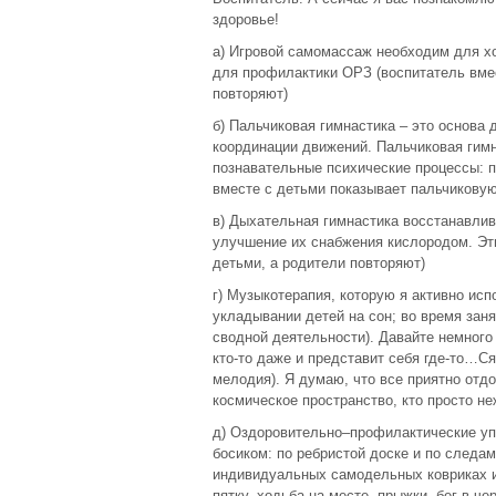
здоровье!
а) Игровой самомассаж необходим для х
для профилактики ОРЗ (воспитатель вме
повторяют)
б) Пальчиковая гимнастика – это основа 
координации движений. Пальчиковая гим
познавательные психические процессы: п
вместе с детьми показывает пальчиковую
в) Дыхательная гимнастика восстанавлив
улучшение их снабжения кислородом. Эт
детьми, а родители повторяют)
г) Музыкотерапия, которую я активно ис
укладывании детей на сон; во время заня
сводной деятельности). Давайте немног
кто-то даже и представит себя где-то…С
мелодия). Я думаю, что все приятно отдо
космическое пространство, кто просто н
д) Оздоровительно–профилактические уп
босиком: по ребристой доске и по следа
индивидуальных самодельных ковриках из
пятку, ходьба на месте, прыжки, бег в че