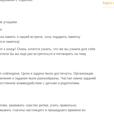
Карта 
м угощаем .
ом
на память о нашей встрече, хочу подарить памятку
тся памятка)
т к концу! Очень хочется узнать, что же вы узнали для себя
Хотели бы вы ещё раз встретиться и поговорить на тему
ия соблюдена. Цели и задачи были достигнуты. Организации
ажнения и задания были разнообразны. Частая смена заданий
остоянное взаимодействие с детьми и родителями.
лове, развивать чувство ритма, учить правильно,
зовывать глаголы настоящего и прошедшего времени во