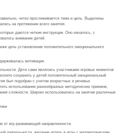
равильно, четко прослеживается тема и цель. Выделены
ались на протяжении всего занятия.
 которых даются четкие инструкции. Оно началось, с
ровалось внимание детей.
кже цель установление положительного эмоционального
ддерживалась мотивация.
ельности. Дети сами являлись участниками игровых моментов
волило сохранить у детей положительный эмоциональный
тия был подобран с учетом возрастных и речевых
тить использование разнообразных методических приемов,
ания сложности. Широко использовались на занятии различные
тике
ие от игр развивающей направленности.
ной деятельности, желание играть в игры с математическим