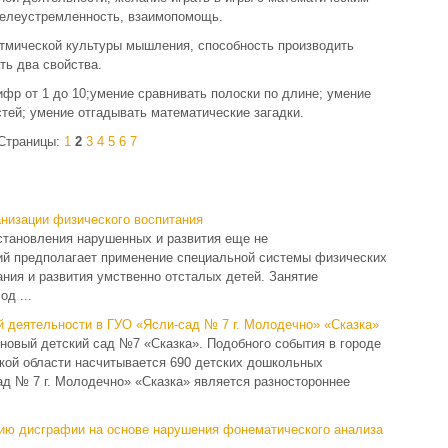
целеустремленность, взаимопомощь.
итмической культуры мышления, способность производить
ть два свойства.
ифр от 1 до 10;умение сравнивать полоски по длине; умение
стей; умение отгадывать математические загадки.
Страницы:
1
2
3
4
5
6
7
низации физического воспитания
становления нарушенных и развития еще не
й предполагает применение специальной системы физических
ания и развития умственно отсталых детей. Занятие
д ...
й деятельности в ГУО «Ясли-сад № 7 г. Молодечно» «Сказка»
я новый детский сад №7 «Сказка». Подобного события в городе
ской области насчитывается 690 детских дошкольных
д № 7 г. Молодечно» «Сказка» является разностороннее
ию дисграфии на основе нарушения фонематического анализа