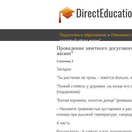
Педагогика и образование
»
Обязанност
здоровый образ жизни”
Проведение зачетного досуговог
жизни”
Страница 2
Загадки:
“Ты растение не тронь – жжётся больно, к
“Тонкий стебель у дорожки, на конце его
(подорожник)
“Белая корзинка, золотое донце” (ромашк
– Назовите травянистые кустарники и ра
клюква при высокой температуре, смород
4 часть:
Воспитатель: А сейчас я вас познакомлю