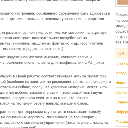
орошего настроения, осознанного стремления быть здоровым и
Обучен
сте с детьми показывает точечные упражнения, а родители
челове
молодо
общест
для развития ручной умелости, мелкой моторики пальцев рук,
есть н
настика оказывает положительное воздействие на
все вр
амять, внимание, мышление, фантазию и др. (воспитатель
 гимнастику, а родители повторяют)
КАТ
ает нарушенное носовое дыхание, очищает легкие и
и упражнения очень полезны для профилактики ОРЗ (показ
Главна
Методы
пользую в своей работе: соответствующая музыка звучит при
тий (особенно на занятиях по рисованию, лепке, аппликации); в
Новые 
о отдохнем сейчас, послушав красивую мелодию; может быть
ядьте поудобнее, закройте глаза и… наслаждайтесь (звучит
Обучен
хнули, представили себя: кто на море, кто летит в
Сущнос
ежится на песчаном берегу наикрасивейшего озера…
ражнения для коррекции ступни: дети показывают ходьбу
Информ
м на самотканых дорожках; показывают на тренажерах –
Формир
 различного материала упражнения (покачивание с носка на
редовании с ходьбой)