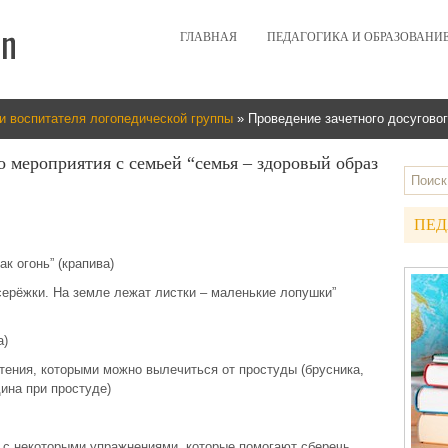
ГЛАВНАЯ
ПЕДАГОГИКА И ОБРАЗОВАНИ
и воспитателя логопедической группы
» Проведение зачетного досуговог
о мероприятия с семьей “семья – здоровый образ
ПЕД
ак огонь” (крапива)
 серёжки. На земле лежат листки – маленькие лопушки”
а)
стения, которыми можно вылечиться от простуды (брусника,
ина при простуде)
 с некоторыми упражнениями, которые помогают сберечь