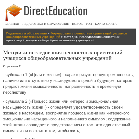
ГЛАВНАЯ
ПЕДАГОГИКА И ОБРАЗОВАНИЕ
НОВОЕ
ТОП
КАРТА САЙТА
Педагогика и образование
»
Формирование ценностных ориентаций учащихся
общеобразовательных учреждений
» Методики исследования ценностных
ориентаций учащихся общеобразовательных учреждений
Методики исследования ценностных ориентаций
учащихся общеобразовательных учреждений
Страница 2
- субшкала 1 («Цели в жизни») - характеризует целеустремленность,
наличие или отсутствие у исследуемого целей в будущем, которые
придают жизни осмысленность, направленность и временную
перспективу;
- субшкала 2 («Процесс жизни или интерес и эмоциональная
насыщенность жизни») - определяет удовлетворенность своей
жизнью в настоящем, восприятие процесса жизни как интересного,
эмоционально насыщенного и наполненного смыслом; содержание
этой шкалы совпадает с представлением о том, что единственный
смысл жизни состоит в том, чтобы жить;