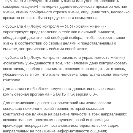
- субшкала 3 («Результативность жизни или удовлетворенность
самореализацией») - измеряет удовлетворенность прожитой частью
жизни, оценку пройденного отрезка жизни, ощущение того, насколько
прожитая ее часть была продуктивна и осмысленна;
- субшкала 4 («Локус контроля — Я, Я - хозяин жизни») -
характеризует представление о себе как о сильной личности,
обладающей достаточной свободой выбора, чтобы построить свою
жизнь в соответствии со своими целями и представлениями о
смысле, контролировать события своей жизни;
- субшкала 5 («Локус контроля - жизнь или управляемость жизни»)
-показатель убежденности в том, что человеку дано контролировать
свою жизнь, свободно принимать решения и воплощать их в жизнь,
убежденность в том, что жизнь человека подвластна сознательному
контролю.
Для анализа и обработки полученных данных использовалась
компьютерная программа «STATISTIKA версия 6.0».
Для оптимизации ценностных ориентаций мы использовали
социально-психологический тренинг, который оказывает
конструктивное влияние на развитие личности в трех направлениях:
познавательном, поскольку получение новой информации
происходит посредством постановки исследовательских задач,
направленных на повышение информативности общения;