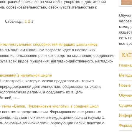
центрацией внимания на чем-либо, упорство в достижении
сна, соревновательностью, сверхчувствительностью к
Обучен
челове
Страницы:
1
2
3
молодо
общест
есть н
все вр
интеллектуальных способностей младших школьников
кта в младшем школьном возрасте идет в нескольких
КАТ
ивное использование речи как средства мышления; соединение
уга всех видов мышления: наглядно-действенного, наглядно-
Главна
твознания в начальной школе
Методы
 катастрофы, которую можно предотвратить только
Новые 
природоохранной деятельностью, общеизвестна. Жизнь
кологическими делами, а соединить их в цепь
Обучен
твий, с ...
Сущнос
 темы «Белки. Нуклеиновые кислоты» в средней школ
 понятия и представления. Формирование специальных
Информ
мений, навыков по химии и междисциплинарным наукам 1.
ать основные аминокислоты, образующие белки; понятие о
Формир