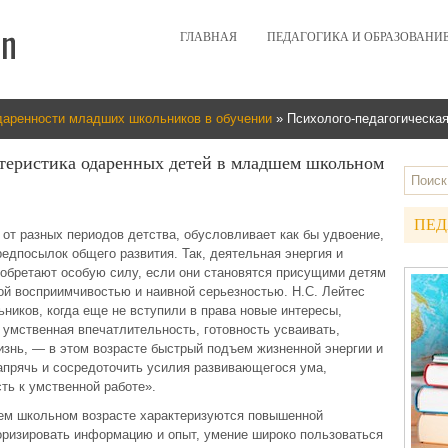
ГЛАВНАЯ
ПЕДАГОГИКА И ОБРАЗОВАНИ
даренности младших школьников в обучении
» Психолого-педагогическая
ктеристика одаренных детей в младшем школьном
ПЕД
от разных периодов детства, обусловливает как бы удвоение,
редпосылок общего развития. Так, деятельная энергия и
 обретают особую силу, если они становятся присущими детям
ой восприимчивостью и наивной серьезностью. Н.С. Лейтес
ьников, когда еще не вступили в права новые интересы,
 умственная впечатлительность, готовность усваивать,
знь, — в этом возрасте быстрый подъем жизненной энергии и
апрячь и сосредоточить усилия развивающегося ума,
ть к умственной работе».
ем школьном возрасте характеризуются повышенной
оризировать информацию и опыт, умение широко пользоваться