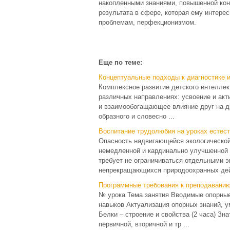
накопленными знаниями, повышенной кон
результата в сфере, которая ему интере
проблемам, перфекционизмом.
Еще по теме:
Концептуальные подходы к диагностике 
Комплексное развитие детского интелле
различных направлениях: усвоение и акт
и взаимообогащающее влияние друг на др
образного и словесно ...
Воспитание трудолюбия на уроках естес
Опасность надвигающейся экологической
немедленной и кардинально улучшенной 
требует не ограничиваться отдельными э
непрекращающихся природоохранных дейс
Программные требования к преподаванию
№ урока Тема занятия Вводимые опорные
навыков Актуализация опорных знаний, у
Белки – строение и свойства (2 часа) Зн
первичной, вторичной и тр ...