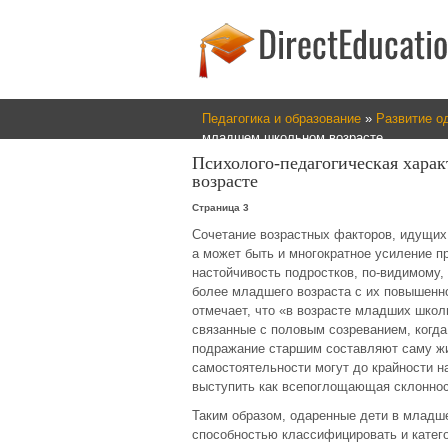
Педагогика и образование
»
Развитие о
младшем школьном возрасте
Психолого-педагогическая хара
возрасте
Страница 3
Сочетание возрастных факторов, идущих 
а может быть и многократное усиление п
настойчивость подростков, по-видимому,
более младшего возраста с их повышенн
отмечает, что «в возрасте младших школ
связанные с половым созреванием, когда
подражание старшим составляют саму жи
самостоятельности могут до крайности н
выступить как всепоглощающая склоннос
Таким образом, одаренные дети в младш
способностью классифицировать и катег