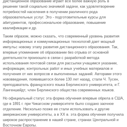
Дистанционное образование играет все более важную роль в
решении такой социально значимой задачи, как удовлетворение
потребностей населения в получении различного рода
образовательных услуг. Это - подготовительные курсы для
абитуриентов, профессиональное образование, повышение
квалификации и др.
Таким образом, можно сказать, что современный уровень развития
информационных и коммуникационных технологий дает мощный
импульс новому этапу развития дистанционного образования. Так,
впервые упоминание об образовании без отрыва от основной
деятельности произошло в связи с разработкой метода
использования почтовой связи для рассылки учащимся указании,
информации, контрольных работ и иных учебных материалов и
получения от них вопросов и выполненных заданий. Авторами этого
нововведения, появившегося более 130 лет назад, стали Ч. Тусен,
преподаватель французского языка Берлинского университета, и Г.
Лангеншейдт, член Берлинского общества современных языков.
Но официальный статус эта форма обучения впервые обрела в США,
где в 1891 г. при Чикагском университете было создано заочное
отделение. Несколько позже ее стали использовать и другие
американские университеты, а в XX в. эта форма обучения получила
широкое распространение в нашей стране, странах Центральной и
Восточном Европы.