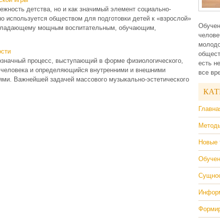
лежность детства, но и как значимый элемент социально-
о используется обществом для подготовки детей к «взрослой»
Обучен
 обладающему мощным воспитательным, обучающим,
челове
молодо
ости
общест
означный процесс, выступающий в форме физиологического,
есть н
я человека и определяющийся внутренними и внешними
все вр
ми. Важнейшей задачей массового музыкально-эстетического
КАТ
Главна
Методы
Новые 
Обучен
Сущнос
Информ
Формир