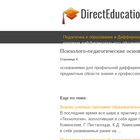
Педагогика и образование
»
Дифференци
критерии дифференциального обучения
Психолого-педагогические осно
Страница 4
основаниями для про­фильной дифференц
предметные облас­ти знания и професси
Еще по теме:
Анализ учебных программ образовательн
В последнее время все шире в практику 
«Технология», воплотившая в себя идеи 
Коменским, Г. Песталоцци, К.Д. Ушински
в себе развиваемые ранее на ...
Психолого-педагогический потенциал дет