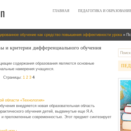
ГЛАВНАЯ
ПЕДАГОГИКА И ОБРАЗОВАНИ
рованное обучение как средство повышения эффективности урока
» Пс
вы и критерии дифференциального обучения
иации со­держания образования являют­ся основные
ПЕД
ональные намерения учащихся.
Страницы:
1
2
3
4
ой области «Технология»
обучения внедряется новая образовательная область
практического обучения детей, выдвинутые еще Я.А.
м и преломленные современностью. Этот предмет синтезирует
ской игры