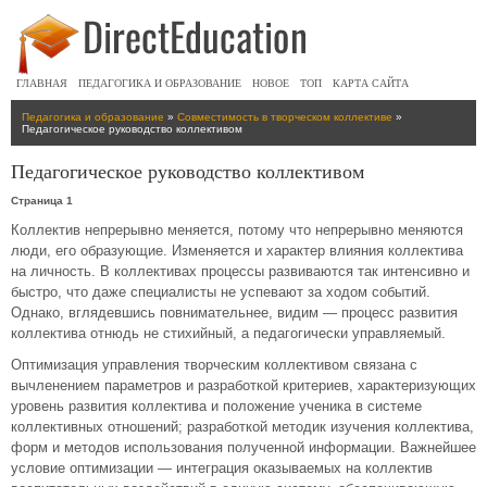
ГЛАВНАЯ
ПЕДАГОГИКА И ОБРАЗОВАНИЕ
НОВОЕ
ТОП
КАРТА САЙТА
Педагогика и образование
»
Совместимость в творческом коллективе
»
Педагогическое руководство коллективом
Педагогическое руководство коллективом
Страница 1
Коллектив непрерывно меняется, потому что непрерывно меняются
люди, его образующие. Изменяется и характер влияния коллектива
на личность. В коллективах процессы развиваются так интенсивно и
быстро, что даже специалисты не успевают за ходом событий.
Однако, вглядевшись повнимательнее, видим — процесс развития
коллектива отнюдь не стихийный, а педагогически управляемый.
Оптимизация управления творческим коллективом связана с
вычленением параметров и разработкой критериев, характеризующих
уровень развития коллектива и положение ученика в системе
коллективных отношений; разработкой методик изучения коллектива,
форм и методов использования полученной информации. Важнейшее
условие оптимизации — интеграция оказываемых на коллектив