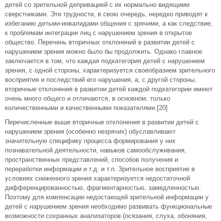
детей со зрительной депривацией с их нормально видящими
сверстниками. Эти трудности, в свою очередь, нередко приводят к
избеганию детьми-инвалидами общения с зрячими, а как следствие,
к проблемам интеграции лиц с нарушением зрения в открытое
общество. Перечень вторичных отклонений в развитии детей с
нарушением зрения можно было бы продолжить. Однако главное
заключается в том, что каждая подкатегория детей с нарушением
зрения, с одной стороны, характеризуется своеобразием зрительного
восприятия и последствий его нарушения, а, с другой стороны,
вторичные отклонения в развитии детей каждой подкатегории имеют
очень много общего и отличаются, в основном, только
количественными и качественными показателями.[20]
Перечисленные выше вторичные отклонения в развитии детей с
нарушением зрения (особенно незрячих) обуславливают
значительную специфику процесса формирования у них
познавательной деятельности, навыков самообслуживания,
пространственных представлений, способов получения и
переработки информации и т.д. и т.п. Зрительное восприятие в
условиях сниженного зрения характеризуется недостаточной
дифференцированностью, фрагментарностью, замедленностью.
Поэтому для компенсации недостающей зрительной информации у
детей с нарушением зрения необходимо развивать функциональные
возможности сохранных анализаторов (осязания, слуха, обоняния,