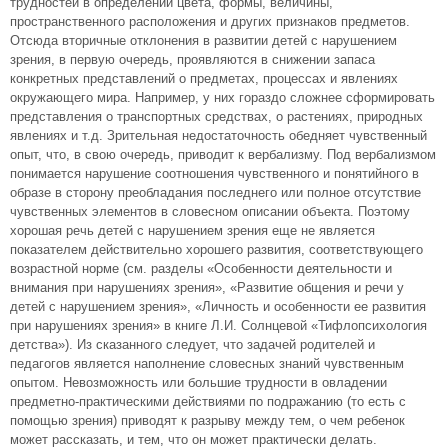
трудностей в определении цвета, формы, величины,
пространственного расположения и других признаков предметов.
Отсюда вторичные отклонения в развитии детей с нарушением
зрения, в первую очередь, проявляются в снижении запаса
конкретных представлений о предметах, процессах и явлениях
окружающего мира. Например, у них гораздо сложнее сформировать
представления о транспортных средствах, о растениях, природных
явлениях и т.д. Зрительная недостаточность обедняет чувственный
опыт, что, в свою очередь, приводит к вербализму. Под вербализмом
понимается нарушение соотношения чувственного и понятийного в
образе в сторону преобладания последнего или полное отсутствие
чувственных элементов в словесном описании объекта. Поэтому
хорошая речь детей с нарушением зрения еще не является
показателем действительно хорошего развития, соответствующего
возрастной норме (см. разделы «Особенности деятельности и
внимания при нарушениях зрения», «Развитие общения и речи у
детей с нарушением зрения», «Личность и особенности ее развития
при нарушениях зрения» в книге Л.И. Солнцевой «Тифлопсихология
детства»). Из сказанного следует, что задачей родителей и
педагогов является наполнение словесных знаний чувственным
опытом. Невозможность или большие трудности в овладении
предметно-практическими действиями по подражанию (то есть с
помощью зрения) приводят к разрыву между тем, о чем ребенок
может рассказать, и тем, что он может практически делать.