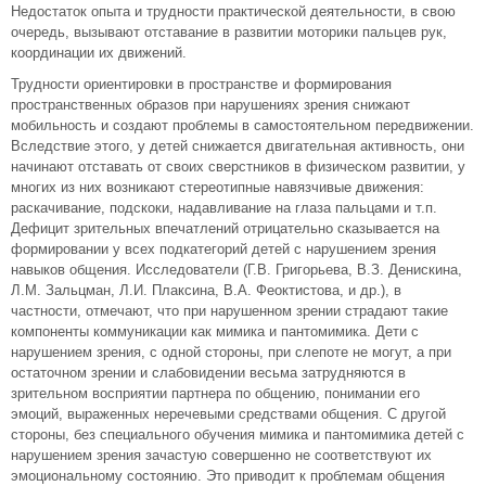
Недостаток опыта и трудности практической деятельности, в свою
очередь, вызывают отставание в развитии моторики пальцев рук,
координации их движений.
Трудности ориентировки в пространстве и формирования
пространственных образов при нарушениях зрения снижают
мобильность и создают проблемы в самостоятельном передвижении.
Вследствие этого, у детей снижается двигательная активность, они
начинают отставать от своих сверстников в физическом развитии, у
многих из них возникают стереотипные навязчивые движения:
раскачивание, подскоки, надавливание на глаза пальцами и т.п.
Дефицит зрительных впечатлений отрицательно сказывается на
формировании у всех подкатегорий детей с нарушением зрения
навыков общения. Исследователи (Г.В. Григорьева, В.З. Денискина,
Л.М. Зальцман, Л.И. Плаксина, В.А. Феоктистова, и др.), в
частности, отмечают, что при нарушенном зрении страдают такие
компоненты коммуникации как мимика и пантомимика. Дети с
нарушением зрения, с одной стороны, при слепоте не могут, а при
остаточном зрении и слабовидении весьма затрудняются в
зрительном восприятии партнера по общению, понимании его
эмоций, выраженных неречевыми средствами общения. С другой
стороны, без специального обучения мимика и пантомимика детей с
нарушением зрения зачастую совершенно не соответствуют их
эмоциональному состоянию. Это приводит к проблемам общения