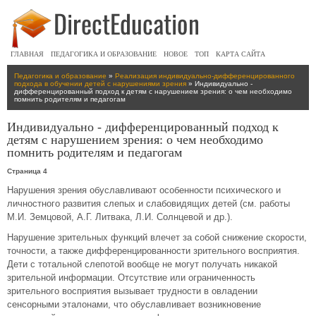
ГЛАВНАЯ
ПЕДАГОГИКА И ОБРАЗОВАНИЕ
НОВОЕ
ТОП
КАРТА САЙТА
Педагогика и образование
»
Реализация индивидуально-дифференцированного
подхода в обучении детей с нарушениями зрения
» Индивидуально -
дифференцированный подход к детям с нарушением зрения: о чем необходимо
помнить родителям и педагогам
Индивидуально - дифференцированный подход к
детям с нарушением зрения: о чем необходимо
помнить родителям и педагогам
Страница 4
Нарушения зрения обуславливают особенности психического и
личностного развития слепых и слабовидящих детей (см. работы
М.И. Земцовой, А.Г. Литвака, Л.И. Солнцевой и др.).
Нарушение зрительных функций влечет за собой снижение скорости,
точности, а также дифференцированности зрительного восприятия.
Дети с тотальной слепотой вообще не могут получать никакой
зрительной информации. Отсутствие или ограниченность
зрительного восприятия вызывает трудности в овладении
сенсорными эталонами, что обуславливает возникновение