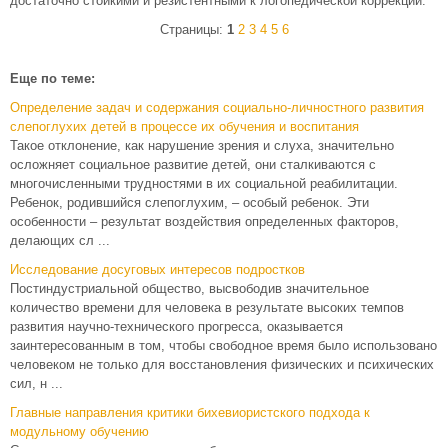
достаточно стойкими и резистентными к логопедической коррекции.
Страницы:
1
2
3
4
5
6
Еще по теме:
Определение задач и содержания социально-личностного развития
слепоглухих детей в процессе их обучения и воспитания
Такое отклонение, как нарушение зрения и слуха, значительно
осложняет социальное развитие детей, они сталкиваются с
многочисленными трудностями в их социальной реабилитации.
Ребенок, родившийся слепоглухим, – особый ребенок. Эти
особенности – результат воздействия определенных факторов,
делающих сл ...
Исследование досуговых интересов подростков
Постиндустриальной общество, высвободив значительное
количество времени для человека в результате высоких темпов
развития научно-технического прогресса, оказывается
заинтересованным в том, чтобы свободное время было использовано
человеком не только для восстановления физических и психических
сил, н ...
Главные направления критики бихевиористского подхода к
модульному обучению