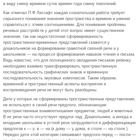
в виду смену времени суток времен года смену поколений.
Как отмечал П Ф Лесгафт каждая сознательная работа требует
серьезного понимания значения пространства и времени и умения
справляться с этими соотношениями. Для понимания проблемы
речевых расстройств у детей этот вопрос имеет существенное
значение, так как недостаточная сформированность
пространственно-временных представлений скажется у
дошкольников на формировании грамотной связной речи а у
школьников — на процессе формирования навыков чтения и письма.
Ведь известно, что для полноценного овладения письмом ребенку
необходимо взаимно трансформировать пространственную
последовательность графических знаков и временную
последовательность звуковых комплексов. Таким образом,
временной и пространственный аспекты восприятия и
воспроизведения речи не могут быть разобщены.
Дети у которых не сформированы пространственные представления,
не используют в своей речи предлоги, обозначающие
пространственные взаимоотношения предметов, людей и животных.
В их речи часто отсутствует предлог над. Дошкольники, а иногда и
младшие школьники в устной речи затрудняются в дифференциации
предлогов к — у, в — на (к дому — у дома, в столе — на столе.)
Нередко дети этой категории смешивают предлоги перед — после —