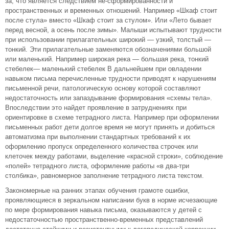
за, что является следствием не-сформированности и
пространственных и временных отношений. Например «Шкаф стоит
после стула» вместо «Шкаф стоит за стулом». Или «Лето бывает
перед весной, а осень после зимы». Малыши испытывают трудности
при использовании прилагательных широкий — узкий, толстый —
тонкий. Эти прилагательные заменяются обозначениями большой
или маленький. Например широкая река — большая река, тонкий
стебелек— маленький стебелек В дальнейшем при овладении
навыком письма перечисленные трудности приводят к нарушениям
письменной речи, патологическую основу которой составляют
недостаточность или запаздывание формирования «схемы тела».
Впоследствии это найдет проявление в затруднениях при
ориентировке в схеме тетрадного листа. Например при оформлении
письменных работ дети долгое время не могут принять и добиться
автоматизма при выполнении стандартных требований к их
оформлению пропуск определенного количества строчек или
клеточек между работами, выделение «красной строки», соблюдение
«полей» тетрадного листа, оформление работы «в два-три
столбика», равномерное заполнение тетрадного листа текстом.
Закономерные на ранних этапах обучения грамоте ошибки,
проявляющиеся в зеркальном написании букв в норме исчезающие
по мере формирования навыка письма, оказываются у детей с
недостаточностью пространственно-временных представлений