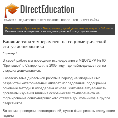
ГЛАВНАЯ
ПЕДАГОГИКА И ОБРАЗОВАНИЕ
НОВОЕ
ТОП
КАРТА САЙТА
Педагогика и образование
»
Темперамент у детей дошкольного возраста 3-5 лет
»
Влияние типа темперамента на социометрический статус дошкольника
Влияние типа темперамента на социометрический
статус дошкольника
Страница 1
В своей работе мы проводили исследования в МДОУЦРР № 60
"Крепышок" г. Ставрополя, в 2005 году, где наблюдалась группа
старших дошкольников.
Согласно теме дипломной работы в период наблюдения был
разработан категориальный аппарат исследования, подобранны
основные методы и определена основа. Учитывая актуальность
проблемы изучения влияния особенностей темперамента на
формирование социометрического статуса дошкольников в группе
сверстников.
Во время проведения исследований, нужно было решить следующие
задачи: