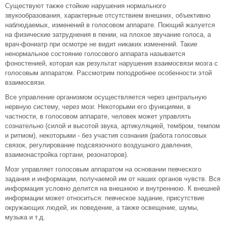
Существуют также стойкие нарушения нормального
звукообразования, характерные отсутствием внешних, объективно
наблюдаемых, изменений в голосовом аппарате. Поющий жалуется
на физические затруднения в пении, на плохое звучание голоса, а
врач-фониатр при осмотре не видит никаких изменений. Такие
ненормальное состояние голосового аппарата называется
фоностенией, которая как результат нарушения взаимосвязи мозга с
голосовым аппаратом. Рассмотрим поподробнее особенности этой
взаимосвязи.
Все управление организмом осуществляется через центральную
нервную систему, через мозг. Некоторыми его функциями, в
частности, в голосовом аппарате, человек может управлять
сознательно (силой и высотой звука, артикуляцией, тембром, темпом
и ритмом), некоторыми - без участия сознания (работа голосовых
связок, регулирование подсвязочного воздушного давления,
взаимонастройка гортани, резонаторов).
Мозг управляет голосовым аппаратом на основании певческого
задания и информации, получаемой им от наших органов чувств. Вся
информация условно делится на внешнюю и внутреннюю. К внешней
информации может относиться: певческое задание, присутствие
окружающих людей, их поведение, а также освещение, шумы,
музыка и т.д.