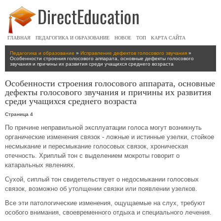
ГЛАВНАЯ
ПЕДАГОГИКА И ОБРАЗОВАНИЕ
НОВОЕ
ТОП
КАРТА САЙТА
Педагогика и образование
»
Исправление дефектов голосового звучания
»
Особенности строения голосового аппарата, основные дефекты голосового
звучания и причины их развития среди учащихся среднего возраста
Особенности строения голосового аппарата, основные
дефекты голосового звучания и причины их развития
среди учащихся среднего возраста
Страница 4
По причине неправильной эксплуатации голоса могут возникнуть
органические изменения связок - ложные и истинные узелки, стойкое
несмыкание и пересмыкание голосовых связок, хроническая
отечность. Хриплый тон с выделением мокроты говорит о
катаральных явлениях.
Сухой, сиплый тон свидетельствует о недосмыкании голосовых
связок, возможно об утолщении связки или появлении узелков.
Все эти патологические изменения, ощущаемые на слух, требуют
особого внимания, своевременного отдыха и специального лечения.