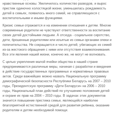
нравственные основы. Увеличилось количество разводов, и вырос
престиж одиночно холостяцкой жизни, уменьшилась рождаемость
детей в семьях, появилось много семей, не справляющихся с
воспитательными и иными функциями.
Кризис семьи отражается и на изменении отношения к детям. Многие
современные родители не чувствуют ответственности за воспитание
своих детей достойными людьми. А отсюда - социальное сиротство,
дети, брошенные родителями или изъятые из семьи органами опеки и
попечительства. Не сокращается и число детей, убегающих из семей
из-за жестокого обращения с ними или отсутствия взаимопонимания.
Все эти явления нашей жизни, конечно же, не могут не волновать.
С целью укрепления малой ячейки общества в нашей стране
предпринимаются различные меры, начиная с разработки и введения
в действие государственных программных и нормативных правовых
актов. Среди важнейших можно назвать Национальную программу
демографической безопасности Республики Беларусь на 2007 – 2010
годы, Президентскую программу «Дети Беларуси» на 2006 – 2010
годы, Национальный план действий по улучшению положения детей
и охране их прав на 2004 – 2010 годы. В задачах этих документов
значится повышение престижа семьи, являющейся наиболее
благоприятной естественной средой для развития ребенка, оказание
родителям и детям необходимой помощи.