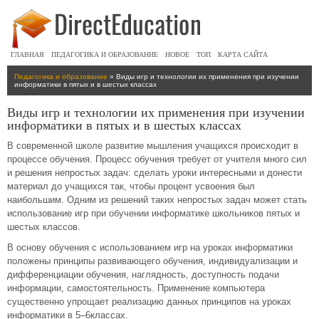
ГЛАВНАЯ
ПЕДАГОГИКА И ОБРАЗОВАНИЕ
НОВОЕ
ТОП
КАРТА САЙТА
Педагогика и образование
» Виды игр и технологии их применения при изучении
информатики в пятых и в шестых классах
Виды игр и технологии их применения при изучении
информатики в пятых и в шестых классах
В современной школе развитие мышления учащихся происходит в
процессе обучения. Процесс обучения требует от учителя много сил
и решения непростых задач: сделать уроки интересными и донести
материал до учащихся так, чтобы процент усвоения был
наибольшим. Одним из решений таких непростых задач может стать
использование игр при обучении информатике школьников пятых и
шестых классов.
В основу обучения с использованием игр на уроках информатики
положены принципы развивающего обучения, индивидуализации и
дифференциации обучения, наглядность, доступность подачи
информации, самостоятельность. Применение компьютера
существенно упрощает реализацию данных принципов на уроках
информатики в 5–6классах.