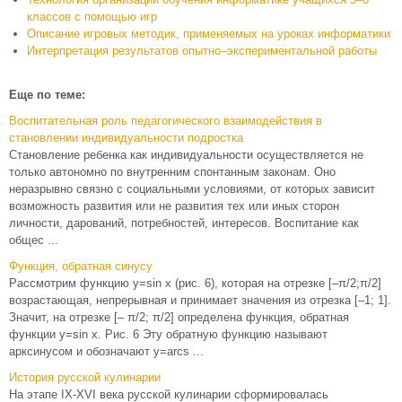
классов с помощью игр
Описание игровых методик, применяемых на уроках информатики
Интерпретация результатов опытно–экспериментальной работы
Еще по теме:
Воспитательная роль педагогического взаимодействия в
становлении индивидуальности подростка
Становление ребенка как индивидуальности осуществляется не
только автономно по внутренним спонтанным законам. Оно
неразрывно связно с социальными условиями, от которых зависит
возможность развития или не развития тех или иных сторон
личности, дарований, потребностей, интересов. Воспитание как
общес ...
Функция, обратная синусу
Рассмотрим функцию y=sin х (рис. 6), которая на отрезке [–π/2;π/2]
возрастающая, непрерывная и принимает значения из отрезка [–1; 1].
Значит, на отрезке [– π/2; π/2] определена функция, обратная
функции y=sin x. Рис. 6 Эту обратную функцию называют
арксинусом и обозначают y=arcs ...
История русской кулинарии
На этапе IX-XVI века русской кулинарии сформировалась