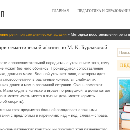
ГЛАВНАЯ
ПЕДАГОГИКА И ОБРАЗОВАНИ
ение речи при семантической афазии
» Методика восстановления речи п
при семантической афазии по М. К. Бурлаковой
асти словосочетательной парадигмы с уточнением того, кому
ПЕД
 не может без него обойтись. Производится сопоставление
ка, дочкина мама. Больной уточняет лицо, о котором идет
ти словосочетания в различные контексты, снабжая их
инках дочек и мам в различной ситуации. Очень помогают
 Мама сидит в коляске и играет погремушкой, а дочка катает
иант может иметь место в жизни: дочь может кормить
 обговорить).
ожения трех предметов больной овладевает сложными
ния с предлогами и наречиями: над – под, слева – справа,
о-грамматических конструкций проходит этап развернутого,