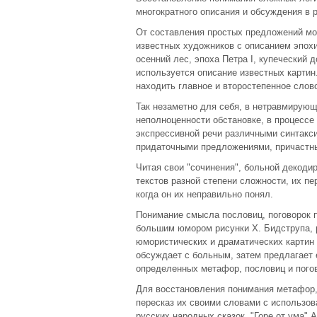
многократного описания и обсуждения в 
От составления простых предложений мож
известных художников с описанием эпохи
осенний лес, эпоха Петра I, купеческий 
используется описание известных картин
находить главное и второстепенное слов
Так незаметно для себя, в нетравмирую
неполноценности обстановке, в процессе
экспрессивной речи различными синтакс
придаточными предложениями, причастн
Читая свои "сочинения", больной декодир
текстов разной степени сложности, их пе
когда он их неправильно понял.
Понимание смысла пословиц, поговорок 
большим юмором рисунки Х. Бидструпа, 
юмористических и драматических картин
обсуждает с больным, затем предлагает 
определенных метафор, пословиц и пого
Для восстановления понимания метафор, 
пересказ их своими словами с использов
русских народных сказок, "Горе от ума" 