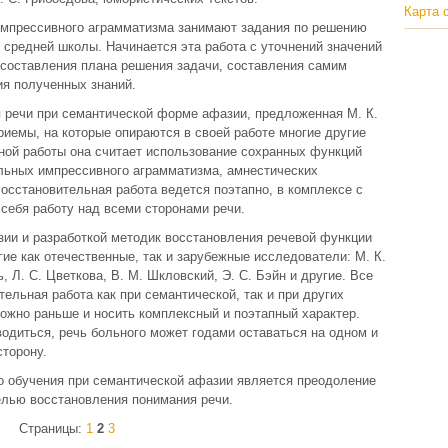
Карта 
импрессивного аграмматизма занимают задания по решению
в средней школы. Начинается эта работа с уточнений значений
 составления плана решения задачи, составления самим
ия полученных знаний.
я речи при семантической форме афазии, предложенная М. К.
риемы, на которые опираются в своей работе многие другие
ной работы она считает использование сохранных функций
ольных импрессивного аграмматизма, амнестических
Восстановительная работа ведется поэтапно, в комплексе с
себя работу над всеми сторонами речи.
ии и разработкой методик восстановления речевой функции
ие как отечественные, так и зарубежные исследователи: М. К.
ь, Л. С. Цветкова, В. М. Шкловский, Э. С. Бэйн и другие. Все
тельная работа как при семантической, так и при других
ожно раньше и носить комплексный и поэтапный характер.
водиться, речь больного может годами оставаться на одном и
сторону.
о обучения при семантической афазии является преодоление
елью восстановления понимания речи.
Страницы:
1
2
3