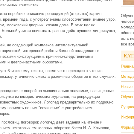
различных контекстах.
но перейти к описанию репродукций (открыток) картин
Обучен
, времени года, с употреблением словосочетаний зимнее утро,
челове
дом, московский дворник, хозяин дома. В этих целях
молодо
. Больной учится описывать разных действующих лиц рисунка,
общест
о.
есть н
все вр
щей, не создающей комплекса интеллектуальной
 творческой, интересной работы больной овладевает в
КАТ
ическими конструкциями, причинно-следственными
ыми и деепричастными оборотами.
Главна
ует близкие ему тексты, после чего переходит к чтению
ресказу, уточнению смысла различных оборотов в тех случаях,
Методы
Новые 
проводится с опорой на эмоционально значимые, насыщенные
рисунки из юмористических журналов, на репродукции
Обучен
 известных художников. Логопед предварительно их подробно
Сущнос
ему написать по ним "сочинение" с употреблением
ворок.
Информ
пословиц, поговорок логопед дает задания на чтение и
Формир
анием некоторых смысловых оборотов басен И. А. Крылова,
А. С. Грибоедова, юмористических текстов.