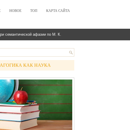
Е
НОВОЕ
ТОП
КАРТА САЙТА
ри семантической афазии по М. К.
АГОГИКА КАК НАУКА