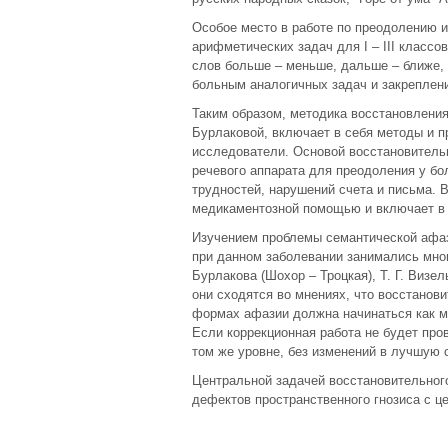
Особое место в работе по преодолению 
арифметических задач для I – III классо
слов больше – меньше, дальше – ближе,
больным аналогичных задач и закреплен
Таким образом, методика восстановлени
Бурлаковой, включает в себя методы и п
исследователи. Основой восстановитель
речевого аппарата для преодоления у б
трудностей, нарушений счета и письма. 
медикаментозной помощью и включает в 
Изучением проблемы семантической афаз
при данном заболевании занимались мног
Бурлакова (Шохор – Троцкая), Т. Г. Визел
они сходятся во мнениях, что восстанови
формах афазии должна начинаться как м
Если коррекционная работа не будет про
том же уровне, без изменений в лучшую 
Центральной задачей восстановительног
дефектов пространственного гнозиса с ц