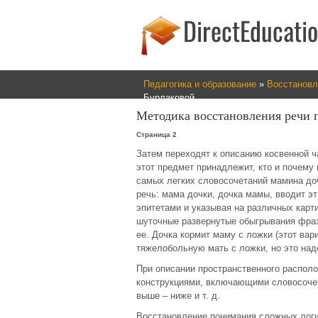
Педагогика и образование
»
Восстановл
Бурлаковой
Методика восстановления речи 
Страница 2
Затем переходят к описанию косвенной ч
этот предмет принадлежит, кто и почему
самых легких словосочетаний мамина доч
речь: мама дочки, дочка мамы, вводит э
эпитетами и указывая на различных карт
шуточные развернутые обыгрывания фраз:
ее. Дочка кормит маму с ложки (этот вар
тяжелобольную мать с ложки, но это надо
При описании пространственного распол
конструкциями, включающими словосочета
выше – ниже и т. д.
Восстановление понимания сложных логик