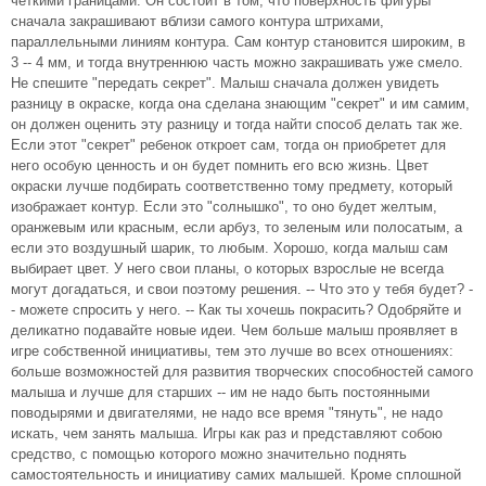
четкими границами. Он состоит в том, что поверхность фигуры
сначала закрашивают вблизи самого контура штрихами,
параллельными линиям контура. Сам контур становится широким, в
3 -- 4 мм, и тогда внутреннюю часть можно закрашивать уже смело.
Не спешите "передать секрет". Малыш сначала должен увидеть
разницу в окраске, когда она сделана знающим "секрет" и им самим,
он должен оценить эту разницу и тогда найти способ делать так же.
Если этот "секрет" ребенок откроет сам, тогда он приобретет для
него особую ценность и он будет помнить его всю жизнь. Цвет
окраски лучше подбирать соответственно тому предмету, который
изображает контур. Если это "солнышко", то оно будет желтым,
оранжевым или красным, если арбуз, то зеленым или полосатым, а
если это воздушный шарик, то любым. Хорошо, когда малыш сам
выбирает цвет. У него свои планы, о которых взрослые не всегда
могут догадаться, и свои поэтому решения. -- Что это у тебя будет? -
- можете спросить у него. -- Как ты хочешь покрасить? Одобряйте и
деликатно подавайте новые идеи. Чем больше малыш проявляет в
игре собственной инициативы, тем это лучше во всех отношениях:
больше возможностей для развития творческих способностей самого
малыша и лучше для старших -- им не надо быть постоянными
поводырями и двигателями, не надо все время "тянуть", не надо
искать, чем занять малыша. Игры как раз и представляют собою
средство, с помощью которого можно значительно поднять
самостоятельность и инициативу самих малышей. Кроме сплошной