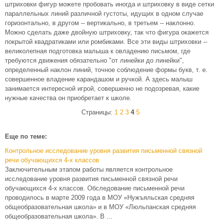
штриховки фигур можете пробовать иногда и штриховку в виде сетки
параллельных линий различной густоты, идущих в одном случае
горизонтально, в другом -- вертикально, в третьем -- наклонно.
Можно сделать даже двойную штриховку, так что фигура окажется
покрытой квадратиками или ромбиками. Все эти виды штриховки --
великолепная подготовка малыша к овладению письмом, где
требуются движения обязательно "от линейки до линейки",
определенный наклон линий, точное соблюдение формы букв, т. е.
совершенное владение карандашом и ручкой. А здесь малыш
занимается интересной игрой, совершенно не подозревая, какие
нужные качества он приобретает к школе.
Страницы:
1
2
3
4
5
Еще по теме:
Контрольное исследование уровня развития письменной связной
речи обучающихся 4-х классов
Заключительным этапом работы является контрольное
исследование уровня развития письменной связной речи
обучающихся 4-х классов. Обследование письменной речи
проводилось в марте 2009 года в МОУ «Нужъяльская средняя
общеобразовательная школа» и в МОУ «Люльпанская средняя
общеобразовательная школа». В ...