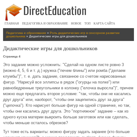
ГЛАВНАЯ
ПЕДАГОГИКА И ОБРАЗОВАНИЕ
НОВОЕ
ТОП
КАРТА САЙТА
Педагогика и образование
»
Роль дидактических игр в сенсорном развитии
дошкольника
» Дидактические игры для дошкольников
Дидактические игры для дошкольников
Страница 4
Это задание можно усложнить: "Сделай на одном листе ровно 3
(можно 4, 5, 6 и т. д.) кружка ("печем блины") или ромба ("делаем
клумбы")", т. е. дать задание, связанное со счетом нарисованных
фигур. "Нарисуй все эллипсы в рядок ("огурцы на полке") или
равнобедренные треугольники в колонку ("елочка выросла")", причем
можно еще предлагать второе условие: "так, чтобы они не касались
друг друга" или, наоборот, "чтобы они зацепились друг за друга"
("цепочка"). Кто нарисует больше фигур на одной страничке, но так,
чтобы они касались друг друга. Это "портняжное" задание -- как из
одного куска материи выкроить больше заготовок или как сделать,
чтобы меньше осталось обрезков?
Тут тоже есть варианты: можно фигуру задать заранее (кто больше