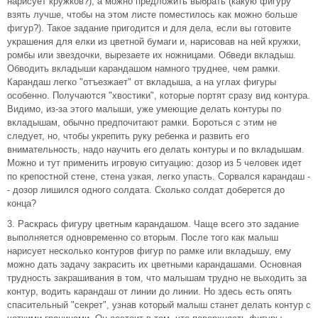
нарисует кружков?), а можно предложить выбрать (какую фигуру
взять лучше, чтобы на этом листе поместилось как можно больше
фигур?). Такое задание пригодится и для дела, если вы готовите
украшения для елки из цветной бумаги и, нарисовав на ней кружки,
ромбы или звездочки, вырезаете их ножницами. Обведи вкладыш.
Обводить вкладыши карандашом намного труднее, чем рамки.
Карандаш легко "отъезжает" от вкладыша, а на углах фигуры
особенно. Получаются "хвостики", которые портят сразу вид контура.
Видимо, из-за этого малыши, уже умеющие делать контуры по
вкладышам, обычно предпочитают рамки. Бороться с этим не
следует, но, чтобы укрепить руку ребенка и развить его
внимательность, надо научить его делать контуры и по вкладышам.
Можно и тут применить игровую ситуацию: дозор из 5 человек идет
по крепостной стене, стена узкая, легко упасть. Сорвался карандаш -
- дозор лишился одного солдата. Сколько солдат доберется до
конца?
3. Раскрась фигуру цветным карандашом. Чаще всего это задание
выполняется одновременно со вторым. После того как малыш
нарисует несколько контуров фигур по рамке или вкладышу, ему
можно дать задачу закрасить их цветными карандашами. Основная
трудность закрашивания в том, что малышам трудно не выходить за
контур, водить карандаш от линии до линии. Но здесь есть опять
спасительный "секрет", узнав который малыш станет делать контур с