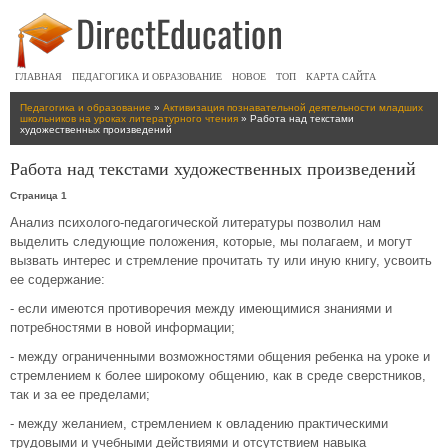
ГЛАВНАЯ
ПЕДАГОГИКА И ОБРАЗОВАНИЕ
НОВОЕ
ТОП
КАРТА САЙТА
Педагогика и образование
»
Активизация познавательной деятельности младших
школьников на уроках литературного чтения
» Работа над текстами
художественных произведений
Работа над текстами художественных произведений
Страница 1
Анализ психолого-педагогической литературы позволил нам
выделить следующие положения, которые, мы полагаем, и могут
вызвать интерес и стремление прочитать ту или иную книгу, усвоить
ее содержание:
- если имеются противоречия между имеющимися знаниями и
потребностями в новой информации;
- между ограниченными возможностями общения ребенка на уроке и
стремлением к более широкому общению, как в среде сверстников,
так и за ее пределами;
- между желанием, стремлением к овладению практическими
трудовыми и учебными действиями и отсутствием навыка