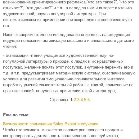
возникновение ориентировочного рефлекса “что это такое?”, “что это
означает?”, “что дальше?” и т.п., а вслед за ним и интерес к чтению
художественной, научно-популярной литературы. При
систематическом их применении они закрепляют и совершенствуют
его.
Наше экспериментальное исследование опиралось на следующие
ведущие положения активизации классного и внеклассного детского
чтения:
- активизация чтения учащимися художественной, научно-
популярной литературы о природе, о людях и их нравственных
поступках, желание понять этот поступок, внутренне пережить его и
т.д. и т.п. предусматривает методическую систему, обеспечивающую
условия для развития эмоционально-познавательного интереса,
выработку умений самостоятельной работы с книгой, применение на
практике знаний, полученных при чтении такой литературы;
Страницы:
1
2
3
4
5
6
Еще по теме:
Возможности применения Sales Expert в обучении
Чтобы отслеживать множество параметров процесса продаж и
контролировать деятельность вовлеченных в нее субъектов,