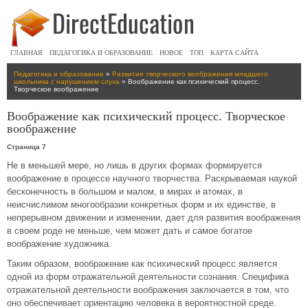
ГЛАВНАЯ
ПЕДАГОГИКА И ОБРАЗОВАНИЕ
НОВОЕ
ТОП
КАРТА САЙТА
Педагогика и образование
»
Развитие творческого воображения младшего
школьника с нарушением слуха
» Воображение как психический процесс.
Творческое воображение
Воображение как психический процесс. Творческое
воображение
Страница 7
Не в меньшей мере, но лишь в других формах формируется
воображение в процессе научного творчества. Раскрываемая наукой
бесконечность в большом и малом, в мирах и атомах, в
неисчислимом многообразии конкретных форм и их единстве, в
непрерывном движении и изменении, дает для развития воображения
в своем роде не меньше, чем может дать и самое богатое
воображение художника.
Таким образом, воображение как психический процесс является
одной из форм отражательной деятельности сознания. Специфика
отражательной деятельности воображения заключается в том, что
оно обеспечивает ориентацию человека в вероятностной среде.