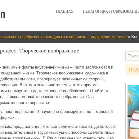
ГЛАВНАЯ
ПЕДАГОГИКА И ОБРАЗОВАНИ
ворческого воображения младшего школьника с нарушением слуха
» Воо
роцесс. Творческое воображение
– значимые факты внутренней жизни – часто заслоняются и
ПЕД
 обыденной жизни. Творческое воображение художника в
 действительности, преобразует различные ее стороны,
реживания. В этом и заключается смысл тех приемов
ыми пользуется художественное воображение. Отойти от
е, – такова логика творческого воображения. Она
дожественного творчества.
учном творчестве. В науке оно формируется не в меньшей
 формах.
й кислород, заявлял, что все великие открытия, до которых
ый медлительный и трусливый ум», способны сделать лишь
воему воображению». Т. Рибо склонен был утверждать, что