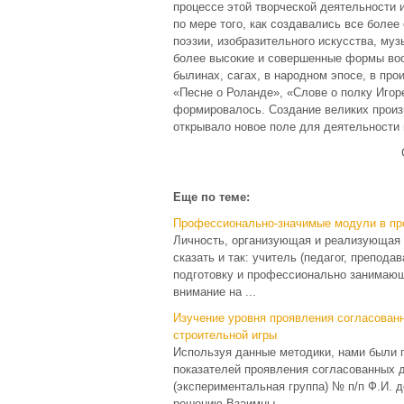
процессе этой творческой деятельности
по мере того, как создавались все боле
поэзии, изобразительного искусства, му
более высокие и совершенные формы вооб
былинах, сагах, в народном эпосе, в про
«Песне о Роланде», «Слове о полку Игор
формировалось. Создание великих произ
открывало новое поле для деятельности
Еще по теме:
Профессионально-значимые модули в пр
Личность, организующая и реализующая 
сказать и так: учитель (педагог, препод
подготовку и профессионально занимающ
внимание на ...
Изучение уровня проявления согласованн
строительной игры
Используя данные методики, нами были 
показателей проявления согласованных д
(экспериментальная группа) № п/п Ф.И. д
решению Взаимны ...