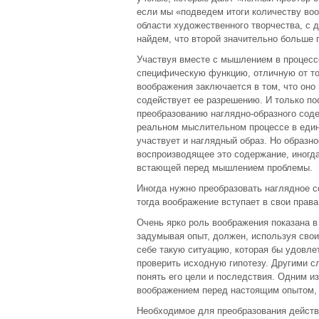
если мы «подведем итоги количеству воо
области художественного творчества, с д
найдем, что второй значительно больше 
Участвуя вместе с мышлением в процессе
специфическую функцию, отличную от то
воображения заключается в том, что оно
содействует ее разрешению. И только по
преобразованию наглядно-образного соде
реальном мыслительном процессе в единс
участвует и наглядный образ. Но образн
воспроизводящее это содержание, иногда
встающей перед мышлением проблемы.
Иногда нужно преобразовать наглядное с
тогда воображение вступает в свои права
Очень ярко роль воображения показана 
задумывая опыт, должен, используя свои 
себе такую ситуацию, которая бы удовл
проверить исходную гипотезу. Другими с
понять его цели и последствия. Одним и
воображением перед настоящим опытом, 
Необходимое для преобразования действ