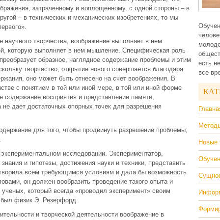
бражения, затраченному и воплощенному, с одной стороны – в
ругой – в технических и механических изобретениях, то мы
Обучен
первого».
челове
 научного творчества, воображение выполняет в нем
молодо
й, которую выполняет в нем мышление. Специфическая роль
общест
 преобразует образное, наглядное содержание проблемы и этим
есть н
скольку творчество, открытие нового совершается благодаря
все вр
ржания, оно может быть отнесено на счет воображения. В
тве с понятием в той или иной мере, в той или иной форме
КАТ
ое содержание восприятия и представление памяти,
 не дает достаточных опорных точек для разрешения
Главна
Методы
одержание для того, чтобы продвинуть разрешение проблемы;
.
Новые 
в экспериментальном исследовании. Экспериментатор,
Обучен
знания и гипотезы, достижения науки и техники, представить
етворила всем требующимся условиям и дала бы возможность
Сущнос
ловами, он должен вообразить проведение такого опыта и
з ученых, который всегда «проводил эксперимент» своим
Информ
был физик Э. Резерфорд.
Формир
ительности и творческой деятельности воображение в