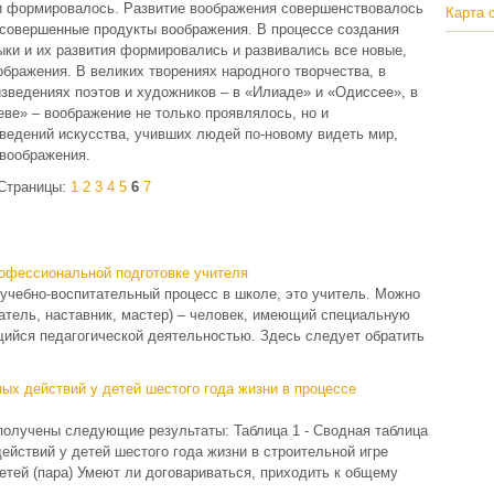
 и формировалось. Развитие воображения совершенствовалось
Карта 
е совершенные продукты воображения. В процессе создания
зыки и их развития формировались и развивались все новые,
ражения. В великих творениях народного творчества, в
изведениях поэтов и художников – в «Илиаде» и «Одиссее», в
еве» – воображение не только проявлялось, но и
ведений искусства, учивших людей по-новому видеть мир,
 воображения.
Страницы:
1
2
3
4
5
6
7
офессиональной подготовке учителя
учебно-воспитательный процесс в школе, это учитель. Можно
аватель, наставник, мастер) – человек, имеющий специальную
ийся педагогической деятельностью. Здесь следует обратить
ых действий у детей шестого года жизни в процессе
получены следующие результаты: Таблица 1 - Сводная таблица
ействий у детей шестого года жизни в строительной игре
етей (пара) Умеют ли договариваться, приходить к общему