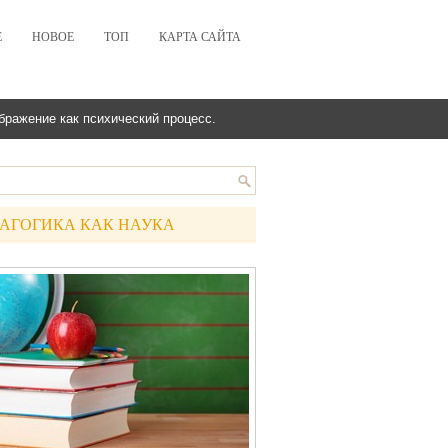
Е
НОВОЕ
ТОП
КАРТА САЙТА
бражение как психический процесс.
АГОГИКА КАК НАУКА