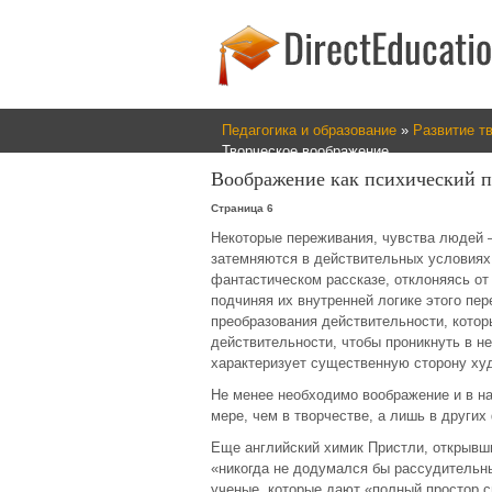
Педагогика и образование
»
Развитие т
Творческое воображение
Воображение как психический п
Страница 6
Некоторые переживания, чувства людей 
затемняются в действительных условиях
фантастическом рассказе, отклоняясь от
подчиняя их внутренней логике этого пе
преобразования действительности, котор
действительности, чтобы проникнуть в не
характеризует существенную сторону ху
Не менее необходимо воображение и в на
мере, чем в творчестве, а лишь в других
Еще английский химик Пристли, открывши
«никогда не додумался бы рассудительн
ученые, которые дают «полный простор с