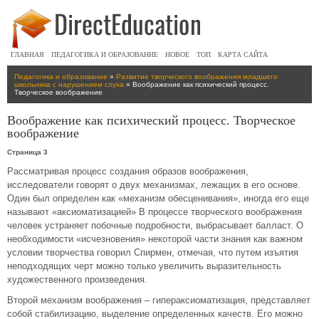
ГЛАВНАЯ
ПЕДАГОГИКА И ОБРАЗОВАНИЕ
НОВОЕ
ТОП
КАРТА САЙТА
Педагогика и образование
»
Развитие творческого воображения младшего
школьника с нарушением слуха
» Воображение как психический процесс.
Творческое воображение
Воображение как психический процесс. Творческое
воображение
Страница 3
Рассматривая процесс создания образов воображения,
исследователи говорят o двух механизмах, лежащих в его основе.
Один был определен как «механизм обесценивания», иногда его еще
называют «аксиоматизацией» В процессе творческого воображения
человек устраняет побочные подробности, выбрасывает балласт. О
необходимости «исчезновения» некоторой части знания как важном
условии творчества говорил Спирмен, отмечая, что путем изъятия
неподходящих черт можно только увеличить выразительность
художественного произведения.
Второй механизм воображения – гипераксиоматизация, представляет
собой стабилизацию, выделение определенных качеств. Его можно