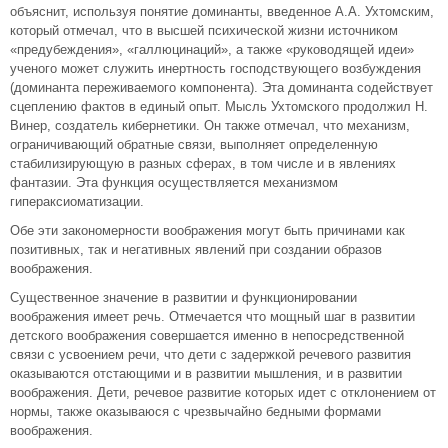
объяснит, используя понятие доминанты, введенное А.А. Ухтомским,
который отмечал, что в высшей психической жизни источником
«предубеждения», «галлюцинаций», а также «руководящей идеи»
ученого может служить инертность господствующего возбуждения
(доминанта переживаемого компонента). Эта доминанта содействует
сцеплению фактов в единый опыт. Мысль Ухтомского продолжил Н.
Винер, создатель кибернетики. Он также отмечал, что механизм,
ограничивающий обратные связи, выполняет определенную
стабилизирующую в разных сферах, в том числе и в явлениях
фантазии. Эта функция осуществляется механизмом
гипераксиоматизации.
Обе эти закономерности воображения могут быть причинами как
позитивных, так и негативных явлений при создании образов
воображения.
Существенное значение в развитии и функционировании
воображения имеет речь. Отмечается что мощный шаг в развитии
детского воображения совершается именно в непосредственной
связи с усвоением речи, что дети с задержкой речевого развития
оказываются отстающими и в развитии мышления, и в развитии
воображения. Дети, речевое развитие которых идет с отклонением от
нормы, также оказываюся с чрезвычайно бедными формами
воображения.