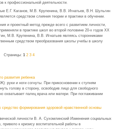
ов к профессиональной деятельности.
е Е.Г. Каганов, М.В. Крупенина, В.В. Игнатьев, В.Н. Шульгин
является средством слияния теории и практики в обучении.
ия и проектный метод прежде всего с развитием личности,
 применяли в практике школ во второй половине 20-х годов XX
гин, М.В. Крупенина, В.В. Игнатьев являясь сторонниками
ственным средством преобразования школы учебы в школу
Страницы:
1
2
3
4
го развития ребенка
): руки и ноги согнуты. При прикосновении к ступням
нуть голову в сторону, освободив лицо для свободного
но охватывает палец врача или матери. При поглаживании
ак средство формирования здоровой нравственной основы
овеческой личности В. А. Сухомлинский Изменения социальных
ов, привело к кризису воспитательной работы в