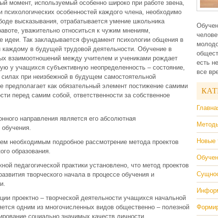
ый момент, используемый особенно широко при работе звена,
и психологических особенностей каждого члена, необходимо
ободе высказывания, отрабатывается умение школьника
Обучен
равоте, уважительно относиться к чужим мнениям,
челове
е идеи. Так закладывается фундамент психологии общения в
молодо
й каждому в будущей трудовой деятельности. Обучение в
общест
ых взаимоотношений между учителем и учениками рождает
есть н
ую у учащихся субъективную неопределенность – состояние,
все вр
х силах при неизбежной в будущем самостоятельной
ве предполагает как обязательный элемент постижение самими
КАТ
сти перед самим собой, ответственности за собственное
Главна
нного направления является его абсолютная
Методы
 обучения.
Новые 
аем необходимым подробное рассмотрение метода проектов
ого образования.
Обучен
жной педагогической практики установлено, что метод проектов
Сущнос
звития творческого начала в процессе обучения и
и.
Информ
ции проектно – творческой деятельности учащихся начальной
яется одним из многочисленных видов общественно – полезной
Формир
ирование социально значимых качеств личности.