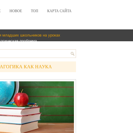
Е
НОВОЕ
ТОП
КАРТА САЙТА
ти младших школьников на уроках
гогическая проблема
АГОГИКА КАК НАУКА