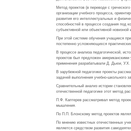
Метод проектов (в переводе с греческого
организации учебного процесса, ориенти
развития его интеллектуальных и физиче
способностей в процессе создания под к
субъективной или объективной новизной
При этой системе обучения учащиеся пр
постепенно усложняющихся практических
В процессе анализа педагогической, ист
проектов был предложен американскими у
применения разрабатывали Д. Дьюи, У.Х. 
В зарубежной педагогике проекты рассма
задачей выполнения учебно-школьного за
Сравнительный анализ истории становлени
отечественной педагогике этот метод р
П.Ф. Каптерев рассматривал метод проек
мышления.
По П.П. Блонскому метод проектов явля
По мнению известных отечественных учен
является средством развития самодеятел