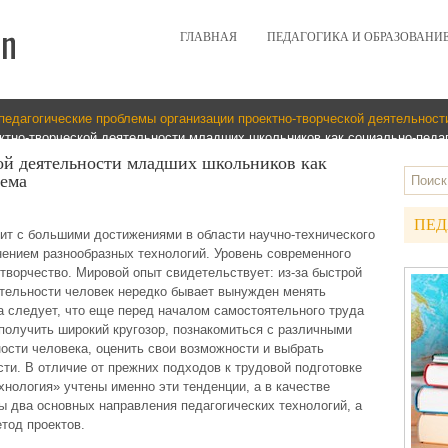
ГЛАВНАЯ
ПЕДАГОГИКА И ОБРАЗОВАНИ
педагогические проблемы организации проектно-творческой деятельнос
ктно-творческой деятельности младших школьников как социально-педа
ой деятельности младших школьников как
лема
ПЕД
ит с большими достижениями в области научно-технического
нением разнообразных технологий. Уровень современного
ворчество. Мировой опыт свидетельствует: из-за быстрой
ятельности человек нередко бывает вынужден менять
 следует, что еще перед началом самостоятельного труда
олучить широкий кругозор, познакомиться с различными
сти человека, оценить свои возможности и выбрать
и. В отличие от прежних подходов к трудовой подготовке
хнология» учтены именно эти тенденции, а в качестве
 два основных направления педагогических технологий, а
тод проектов.