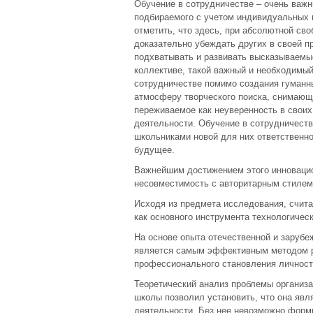
Обучение в сотрудничестве – очень важн
подбираемого с учетом индивидуальных 
отметить, что здесь, при абсолютной св
доказательно убеждать других в своей п
подхватывать и развивать высказываемы
коллективе, такой важный и необходимы
сотрудничестве помимо создания гуманн
атмосферу творческого поиска, снимающ
переживаемое как неуверенность в свои
деятельности. Обучение в сотрудничест
школьниками новой для них ответственно
будущее.
Важнейшим достижением этого инновацио
несовместимость с авторитарным стилем
Исходя из предмета исследования, счит
как основного инструмента технологическ
На основе опыта отечественной и зарубе
является самым эффективным методом ра
профессионального становления личност
Теоретический анализ проблемы организа
школы позволил установить, что она явл
деятельности. Без нее невозможно форм