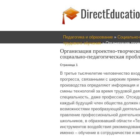
Педагогика и образование
»
Социально-
трудового обучения
» Организация прое
Организация проектно-творческ
социально-педагогическая проб
Страница 1
В третье тысячелетие человечество вход
прогресса, связанными с широким приме
производства определяют информация и т
смены технологий за время трудовой де
специальность, даже профессию. Отсюда
каждый будущий член общества должен п
возможностями преобразующей деятельно
правление профессиональной деятельност
школьников, в образовавшей области «Те
инструментов воздействия рекомендованы
именно – обучение в сотрудничестве и ме