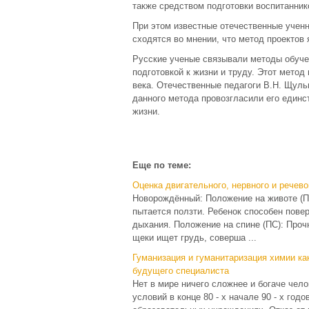
также средством подготовки воспитанник
При этом известные отечественные ученны
сходятся во мнении, что метод проектов 
Русские ученые связывали методы обучен
подготовкой к жизни и труду. Этот метод
века. Отечественные педагоги В.Н. Щуль
данного метода провозгласили его един
жизни.
Еще по теме:
Оценка двигательного, нервного и речево
Новорождённый: Положение на животе (ПЖ
пытается ползти. Ребенок способен повер
дыхания. Положение на спине (ПС): Проч
щеки ищет грудь, соверша ...
Гуманизация и гуманитаризация химии к
будущего специалиста
Нет в мире ничего сложнее и богаче чел
условий в конце 80 - х начале 90 - х год