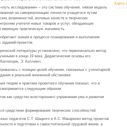
Карта 
 «путь исследования» – это система обучения, гибкая модель
рованная на самореализацию личности учащегося путем
ских возможностей, волевых качеств и творческих
онтролем учителя новых товаров и услуг, обладающих
 и имеющих практическую значимость.
иобретают знания в процессе планирования и выполнения
 заданий-проектов.
орической литературы установлено, что первоначально метод
чеными в конце 19 века. Дидактические основы его
Килпатрик, Э. Коллингс.
тривались с позиции целей обучения, связанных с утилитарной
дания в реальной жизненной обстановке.
я теории и практики проектного обучения показал, что в
ассматривается следующим образом:
тов как средство всестороннего упражнения ума и развития
лся средством формирования творческих способностей.
ных педагогов С.Т. Шацкого и А.С. Макаренко метод проектов
ьности и подготовки к самостоятельной трудовой жизни, а