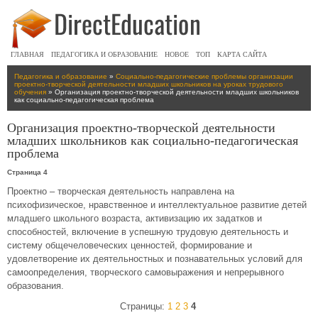
ГЛАВНАЯ
ПЕДАГОГИКА И ОБРАЗОВАНИЕ
НОВОЕ
ТОП
КАРТА САЙТА
Педагогика и образование
»
Социально-педагогические проблемы организации
проектно-творческой деятельности младших школьников на уроках трудового
обучения
» Организация проектно-творческой деятельности младших школьников
как социально-педагогическая проблема
Организация проектно-творческой деятельности
младших школьников как социально-педагогическая
проблема
Страница 4
Проектно – творческая деятельность направлена на
психофизическое, нравственное и интеллектуальное развитие детей
младшего школьного возраста, активизацию их задатков и
способностей, включение в успешную трудовую деятельность и
систему общечеловеческих ценностей, формирование и
удовлетворение их деятельностных и познавательных условий для
самоопределения, творческого самовыражения и непрерывного
образования.
Страницы:
1
2
3
4