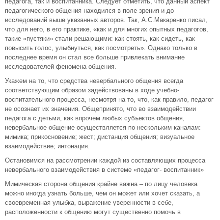
педагога, так и воспитанника. Следует отметить, что данный аспект
педагогического общения находился в поле зрения и до
исследований выше указанных авторов. Так, А.С.Макаренко писал,
что для него, в его практике, «как и для многих опытных педагогов,
такие «пустяки» стали решающими: как стоять, как сидеть, как
повысить голос, улыбнуться, как посмотреть». Однако только в
последнее время он стал все больше привлекать внимание
исследователей феномена общения.
Укажем на то, что средства невербального общения всегда
соответствующим образом задействованы в ходе учебно-
воспитательного процесса, несмотря на то, что, как правило, педагог
не осознает их значения. Общепринято, что во взаимодействии
педагога с детьми, как впрочем любых субъектов общения,
невербальное общение осуществляется по нескольким каналам:
мимика; прикосновение; жест; дистанция общения; визуальное
взаимодействие; интонация.
Остановимся на рассмотрении каждой из составляющих процесса
невербального взаимодействия в системе «педагог- воспитанник»
Мимическая сторона общения крайне важна – по лицу человека
можно иногда узнать больше, чем он может или хочет сказать, а
своевременная улыбка, выражение уверенности в себе,
расположенности к общению могут существенно помочь в