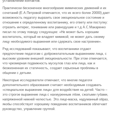
установлении контактов.
Практически бесконечное многообразие мимических движений и их
сочетаний (Е.А.Петровой отмечается, что их всего более 20000) дает
возможность педагогу выразить свое эмоциональное состояние и
отношение к определенному воспитаннику, его ответу или поступку:
отразить интерес, понимание или равнодушие и т.д А.С.Макаренко
писал по этому поводу следующее: «Не может быть хорошим
воспитатель, который не владеет мимикой, не может дать своему
лицу необходимого выражения или сдержать свое настроение».
Ряд исследований показывают, что воспитанники отдают
предпочтение педагогам с доброжелательным выражением лица, с
высоким уровнем внешней эмоциональности. При этом отмечается,
что чрезмерная подвижность мускулов глаз или лица, как и
безжизненная их статичность, создает серьезные проблемы в
общении с детьми.
Некоторые исследователи отмечают, что многие педагоги
дополнительного образования считают необходимым создавать
«специальное выражение лица» для воздействия на детей. Часто –
это строгое выражение лица с нахмуренным лбом, сжатыми губами,
напряженной нижней челюстью. Это лицо-маска, надуманный образ,
якобы способствует хорошему поведению воспитанников облегчает
руководство, управление группой.