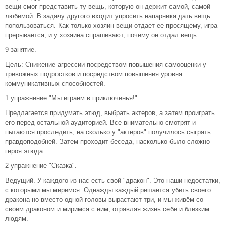
вещи смог представить ту вещь, которую он держит самой, самой
любимой. В задачу другого входит упросить напарника дать вещь
попользоваться. Как только хозяин вещи отдает ее просящему, игра
прерывается, и у хозяина спрашивают, почему он отдал вещь.
9 занятие.
Цель: Снижение агрессии посредством повышения самооценки у
тревожных подростков и посредством повышения уровня
коммуникативных способностей.
1 упражнение "Мы играем в приключенья!"
Предлагается придумать этюд, выбрать актеров, а затем проиграть
его перед остальной аудиторией. Все внимательно смотрят и
пытаются проследить, на сколько у "актеров" получилось сыграть
правдоподобней. Затем проходит беседа, насколько было сложно
героя этюда.
2 упражнение "Сказка".
Ведущий. У каждого из нас есть свой "дракон". Это наши недостатки,
с которыми мы миримся. Однажды каждый решается убить своего
дракона но вместо одной головы вырастают три, и мы живём со
своим драконом и миримся с ним, отравляя жизнь себе и близким
людям.