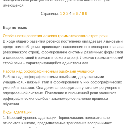
имеющейся.
Страницы:
1
2
3
4
5
6
7
8
9
Еще по теме:
Особенности развития лексико-грамматического строя речи
В ходе общего развития ребенок постепенно овладевает языковыми
средствами общения: происходит накопление его словарного запаса
(лексического строя), формирование системы различных форм слов
и словосочетаний (грамматического строя). Лексико-грамматический
строй речи – характеризующийся единством лек ...
Работа над орфографическими ошибками учащихся
Работа над орфографическими ошибками, допускаемыми
учащимися, - важный этап в формировании у них орфографических
умений и навыков. Она должна проводиться учителем регулярно в
определенной системе. Появление в письменной речи учащихся
орфографических ошибок - закономерное явление процесса
обучения. ...
Виды адаптации
1. Высокий уровень адаптации Первоклассник положительно
относится к школе, предъявляемые требования воспринимает