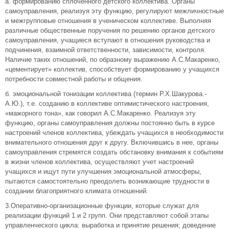
а. формированию сплоченного детского коллектива. Органы
самоуправления, реализуя эту функцию, регулируют межличностные
и межгрупповые отношения в ученическом коллективе. Выполняя
различные общественные поручения по решению органов детского
самоуправления, учащиеся вступают в отношения руководства и
подчинения, взаимной ответственности, зависимости, контроля.
Наличие таких отношений, по образному выражению А.С.Макаренко,
«цементирует» коллектив, способствует формированию у учащихся
потребности совместной работы и общения.
б. эмоциональной тонизации коллектива (термин Р.Х.Шакурова.-
А.Ю.), т.е. созданию в коллективе оптимистического настроения,
«мажорного тона», как говорил А.С.Макаренко. Реализуя эту
функцию, органы самоуправления должны постоянно быть в курсе
настроений членов коллектива, убеждать учащихся в необходимости
внимательного отношения друг к другу. Включившись в нее, органы
самоуправления стремятся создать обстановку внимания к событиям
в жизни членов коллектива, осуществляют учет настроений
учащихся и ищут пути улучшения эмоциональной атмосферы,
пытаются самостоятельно преодолеть возникающие трудности в
создании благоприятного климата отношений.
3.Оперативно-организационные функции, которые служат для
реализации функций 1 и 2 групп. Они представляют собой этапы
управленческого цикла: выработка и принятие решения; доведение