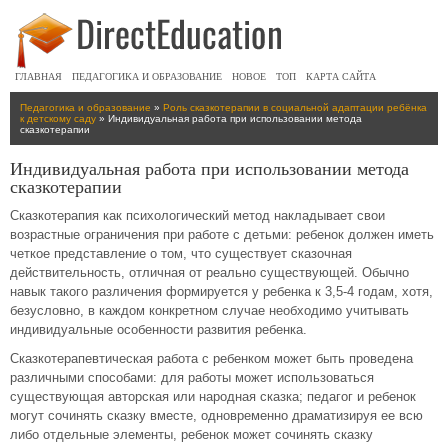
ГЛАВНАЯ
ПЕДАГОГИКА И ОБРАЗОВАНИЕ
НОВОЕ
ТОП
КАРТА САЙТА
Педагогика и образование
»
Роль сказкотерапии в социальной адаптации ребёнка
к детскому саду
» Индивидуальная работа при использовании метода
сказкотерапии
Индивидуальная работа при использовании метода
сказкотерапии
Сказкотерапия как психологический метод накладывает свои
возрастные ограничения при работе с детьми: ребенок должен иметь
четкое представление о том, что существует сказочная
действительность, отличная от реально существующей. Обычно
навык такого различения формируется у ребенка к 3,5-4 годам, хотя,
безусловно, в каждом конкретном случае необходимо учитывать
индивидуальные особенности развития ребенка.
Сказкотерапевтическая работа с ребенком может быть проведена
различными способами: для работы может использоваться
существующая авторская или народная сказка; педагог и ребенок
могут сочинять сказку вместе, одновременно драматизируя ее всю
либо отдельные элементы, ребенок может сочинять сказку