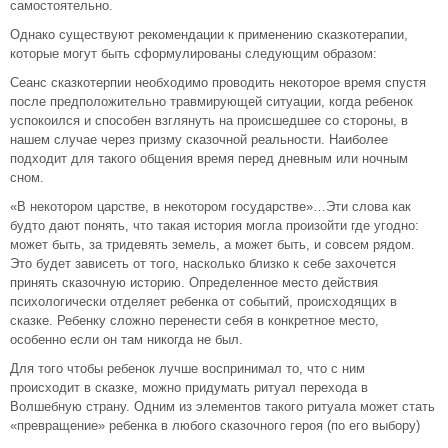
самостоятельно.
Однако существуют рекомендации к применению сказкотерапии,
которые могут быть сформулированы следующим образом:
Сеанс сказкотерпии необходимо проводить некоторое время спустя
после предположительно травмирующей ситуации, когда ребенок
успокоился и способен взглянуть на происшедшее со стороны, в
нашем случае через призму сказочной реальности. Наиболее
подходит для такого общения время перед дневным или ночным
сном.
«В некотором царстве, в некотором государстве»…Эти слова как
будто дают понять, что такая история могла произойти где угодно:
может быть, за тридевять земель, а может быть, и совсем рядом.
Это будет зависеть от того, насколько близко к себе захочется
принять сказочную историю. Определенное место действия
психологически отделяет ребенка от событий, происходящих в
сказке. Ребенку сложно перенести себя в конкретное место,
особенно если он там никогда не был.
Для того чтобы ребенок лучше воспринимал то, что с ним
происходит в сказке, можно придумать ритуал перехода в
Волшебную страну. Одним из элементов такого ритуала может стать
«превращение» ребенка в любого сказочного героя (по его выбору)