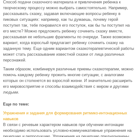
Способ подачи сказочного материала и привлечения ребенка к
творческому процессу можно выбрать самостоятельно. Например,
рассказывать сказку, задавая включающие вопросы ребенку в
пиковых ситуациях: например, как ты думаешь, почему герой
поступил так, тебе понравился его поступок, как бы ты поступил на
его месте? Можно предложить ребенку сочинить сказку вместе,
рассказывая ее небольшие фрагменты по очереди. Также возможен
вариант, когда взрослый предлагает ребенку сочинить сказку на
заданную тему. Еще одним вариантом сказкотерапевтической работы
может стать рассказывание известной сказки от лица различных
персонажей.
Таким образом, комбинируя различные приемы сказкотерапии, можно
помочь каждому ребенку прожить многие ситуации, с аналогами
которых он столкнется во взрослой жизни. И значительно расширить
его мировосприятие и способы взаимодействия с миром и другими
людьми.
Еще по теме:
Упражнения и задания для формирования ритмико-интонационных
навыков
В связи с речевым характером навыков при обучении интонации
необходимо использовать условно-коммуникативные упражнения на
рецепцию и репродукцию. Упражнения на рецепцию предназначены